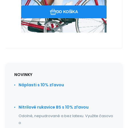
DO KOŠÍKA
NOVINKY
Náplasti s 10% zľavou
Nitrilové rukavice BS s 10% zľavou
Odolné, nepudrované a bez latexu. Využite časovo
o