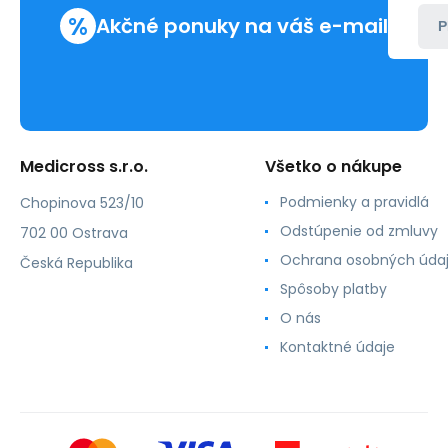
%
Akčné ponuky na váš e-mail
P
Medicross s.r.o.
Všetko o nákupe
Podmienky a pravidlá
Chopinova 523/10
Odstúpenie od zmluvy
702 00 Ostrava
Ochrana osobných úda
Česká Republika
Spôsoby platby
O nás
Kontaktné údaje