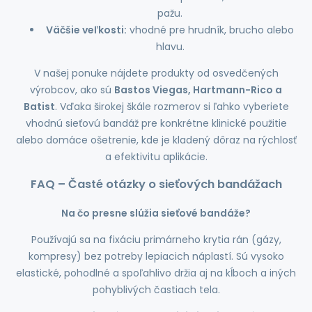
pažu.
Väčšie veľkosti:
vhodné pre hrudník, brucho alebo
hlavu.
V našej ponuke nájdete produkty od osvedčených
výrobcov, ako sú
Bastos Viegas, Hartmann-Rico a
Batist
. Vďaka širokej škále rozmerov si ľahko vyberiete
vhodnú sieťovú bandáž pre konkrétne klinické použitie
alebo domáce ošetrenie, kde je kladený dôraz na rýchlosť
a efektivitu aplikácie.
FAQ – Časté otázky o sieťových bandážach
Na čo presne slúžia sieťové bandáže?
Používajú sa na fixáciu primárneho krytia rán (gázy,
kompresy) bez potreby lepiacich náplastí. Sú vysoko
elastické, pohodlné a spoľahlivo držia aj na kĺboch a iných
pohyblivých častiach tela.