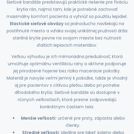
Sieťové bandáže predstavujú praktické riešenie pre fixáciu
krytia rán, najmä tam, kde je potrebné zachovať
maximálny komfort pacienta a vyhnúť sa použitiu lepidiel.
Elastické sieťové obväzy
sa jednoducho navliekajú na
postihnuté miesto a vďaka svojej unikátnej pružnosti držia
sterilné krytie pevne na svojom mieste bez nutnosti
ďalších lepiacich materiálov.
Veľkou výhodou je ich mimoriadna priedušnosť, ktorá
umožňuje optimálnu ventiláciu rany a aktívne podporuje
jej prirodzené hojenie bez rizika macerácie pokožky.
Materiál je navyše veľmi jemný k pokožke, takže je vhodný
aj pre pacientov s citlivou pleťou alebo pri potrebe
dlhodobého krytia. Sieťové bandáže sú dostupné v
rôznych veľkostiach, ktoré presne zodpovedajú
konkrétnym častiam tela:
Menšie veľkosti:
určené pre prsty, zápästia alebo
členky.
Stredné veľkosti:
ideálne pre lakeť, koleno alebo