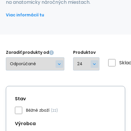
na anatomicky náročných miestach.
Viac informácií tu
Zoradiť produkty od
Produktov
Skla
Stav
Běžné zboží
(22)
Výrobca