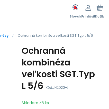
Slovak
Prihlásiť
Košík
nézy
Ochranná kombinéza veľkosti SGT.Typ L 5/6
Ochranná
kombinéza
veľkosti SGT.Typ
L 5/6
Kód:
JN2020-L
Skladom
>5
ks