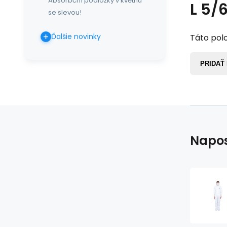
Absorbční podložky v květnu
L 5/
se slevou!
Ďalšie novinky
Táto polo
PRIDAŤ
Napos