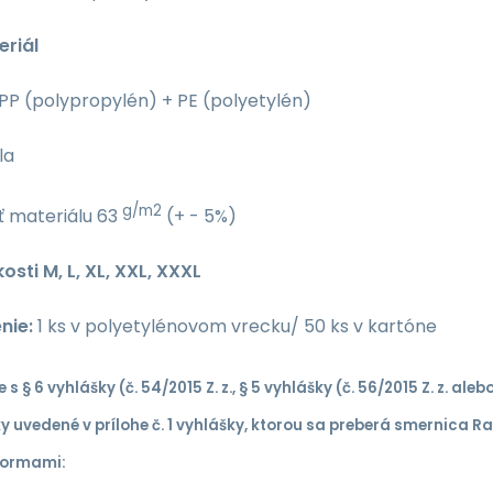
eriál
PP (polypropylén) + PE (polyetylén)
la
g/m2
 materiálu 63
(+ - 5%)
osti M, L, XL, XXL, XXXL
enie
:
1 ks v polyetylénovom vrecku/ 50 ks v kartóne
 s § 6 vyhlášky (č. 54/2015 Z. z., § 5 vyhlášky (č. 56/2015 Z. z. ale
 uvedené v prílohe č. 1 vyhlášky, ktorou sa preberá smernica R
normami: