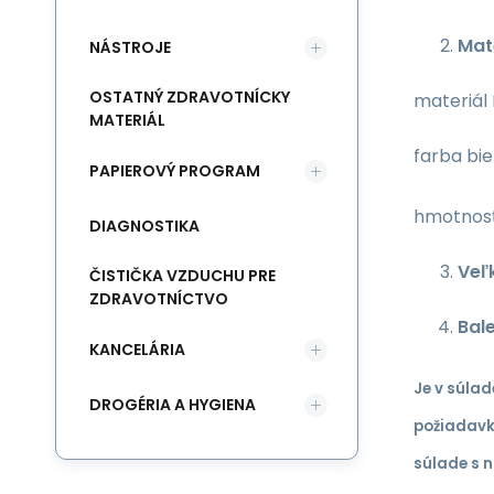
Mat
NÁSTROJE
OSTATNÝ ZDRAVOTNÍCKY
materiál 
MATERIÁL
farba bie
PAPIEROVÝ PROGRAM
hmotnosť
DIAGNOSTIKA
Veľk
ČISTIČKA VZDUCHU PRE
ZDRAVOTNÍCTVO
Bal
KANCELÁRIA
Je v súlade
DROGÉRIA A HYGIENA
požiadavky
súlade s 