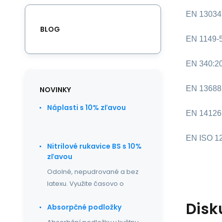
EN 13034:
BLOG
EN 1149-
EN 340:2
EN 13688
NOVINKY
Náplasti s 10% zľavou
EN 14126
EN ISO 12
Nitrilové rukavice BS s 10%
zľavou
Odolné, nepudrované a bez
latexu. Využite časovo o
Disk
Absorpčné podložky