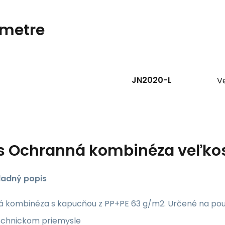
metre
JN2020-L
Ve
s
Ochranná kombinéza veľkost
ladný popis
 kombinéza s kapucňou z PP+PE 63 g/m2. Určené na použ
echnickom priemysle