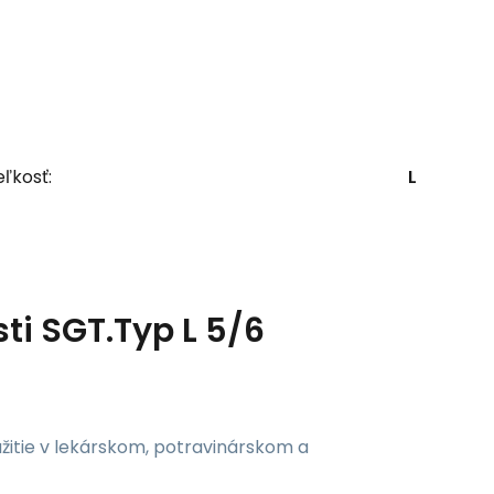
ľkosť:
L
i SGT.Typ L 5/6
itie v lekárskom, potravinárskom a