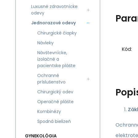
Luxusné zdravotnícke
odevy
Para
Jednorazové odevy
Chirurgické čiapky
Návleky
Kód:
Návštevnícke,
izolačné a
pacientske plášte
Ochranné
príslušenstvo
Popi
Chirurgický odev
Operačné plášte
Zák
Kombinézy
Spodná bielizeň
Ochranná
elektrot
GYNEKOLÓGIA