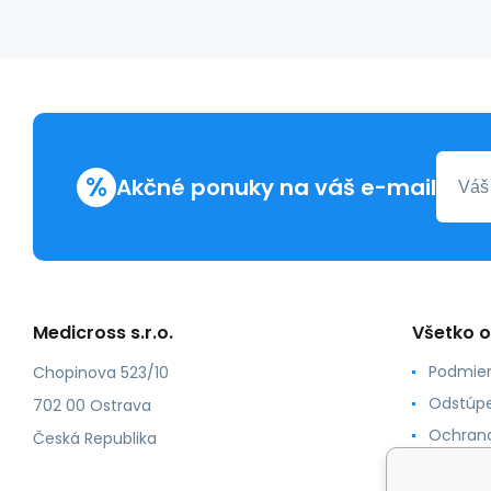
%
Akčné ponuky na váš e-mail
Medicross s.r.o.
Všetko 
Podmien
Chopinova 523/10
Odstúpe
702 00 Ostrava
Ochrana
Česká Republika
Spôsoby