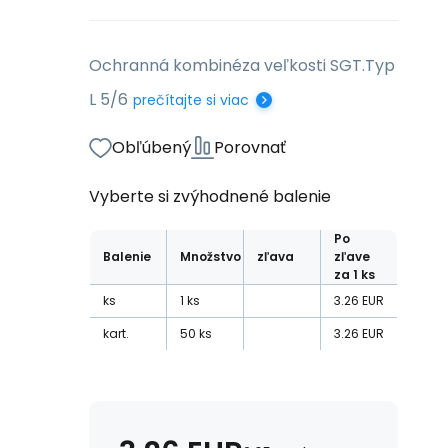
Ochranná kombinéza veľkosti SGT.Typ
L 5/6
prečítajte si viac
Obľúbený
Porovnať
Vyberte si zvýhodnené balenie
Po
Balenie
Množstvo
zľava
zľave
za 1 ks
ks
1
ks
3.26
EUR
kart.
50
ks
3.26
EUR