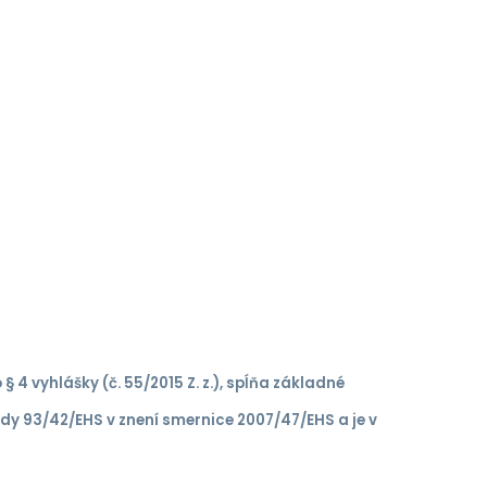
bo § 4 vyhlášky (č. 55/2015 Z. z.), spĺňa základné
ady 93/42/EHS v znení smernice 2007/47/EHS a je v