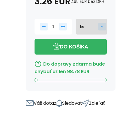
3.26
EUR
2.65
EUR
bez DPH
DO KOŠÍKA
Do dopravy zdarma bude
chýbať už len
98.78
EUR
Váš dotaz
Sledovat
Zdieľať