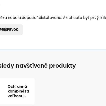
6
žka nebola doposiaľ diskutovaná. Ak chcete byť prvý, klik
 PRÍSPEVOK
ledy navštívené produkty
Ochranná
kombinéza
veľkosti
SGT.Typ L
5/6