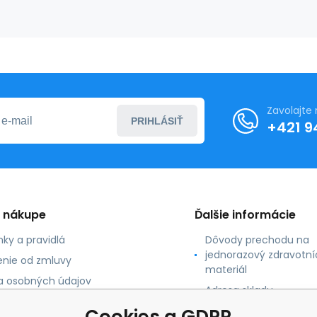
Zavolajte
PRIHLÁSIŤ
+421 9
o nákupe
Ďalšie informácie
ky a pravidlá
Dôvody prechodu na
jednorazový zdravotní
nie od zmluvy
materiál
 osobných údajov
Adresa skladu
 platby