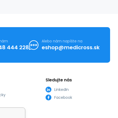
 nám
Alebo nám napíšte na
48 444 228
eshop@medicross.sk
Sledujte nás
LinkedIn
cky
Facebook