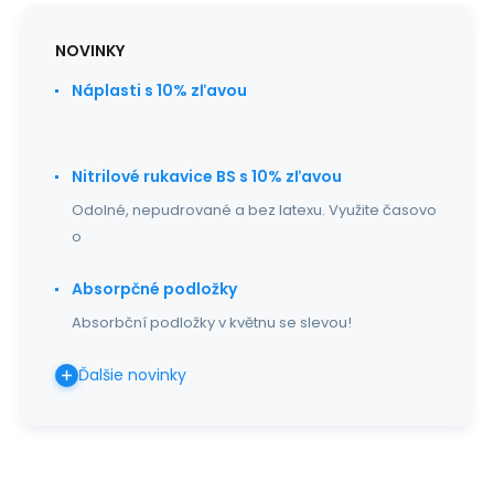
NOVINKY
Náplasti s 10% zľavou
Nitrilové rukavice BS s 10% zľavou
Odolné, nepudrované a bez latexu. Využite časovo
o
Absorpčné podložky
Absorbční podložky v květnu se slevou!
Ďalšie novinky