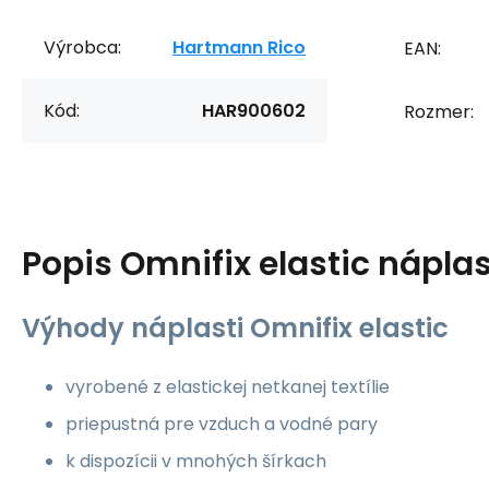
Výrobca:
Hartmann Rico
EAN:
Kód:
HAR900602
Rozmer:
Popis
Omnifix elastic náplas
Výhody náplasti Omnifix elastic
vyrobené z elastickej netkanej textílie
priepustná pre vzduch a vodné pary
k dispozícii v mnohých šírkach