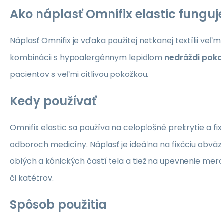
Ako náplasť Omnifix elastic funguj
Náplasť Omnifix je vďaka použitej netkanej textílii veľ
kombinácii s hypoalergénnym lepidlom
nedráždi pok
pacientov s veľmi citlivou pokožkou.
Kedy používať
Omnifix elastic sa používa na celoplošné prekrytie a fi
odboroch medicíny. Náplasť je ideálna na fixáciu obväzo
oblých a kónických častí tela a tiež na upevnenie mera
či katétrov.
Spôsob použitia