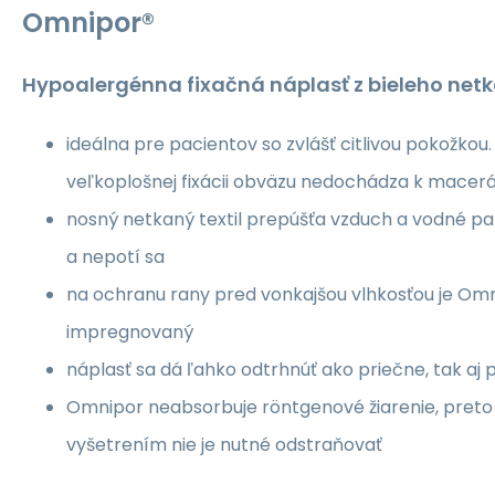
Omnipor
®
Hypoalergénna fixačná náplasť z bieleho netk
ideálna pre pacientov so zvlášť citlivou pokožkou.
veľkoplošnej fixácii obväzu nedochádza k macerá
nosný netkaný textil prepúšťa vzduch a vodné p
a nepotí sa
na ochranu rany pred vonkajšou vlhkosťou je Om
impregnovaný
náplasť sa dá ľahko odtrhnúť ako priečne, tak aj 
Omnipor neabsorbuje röntgenové žiarenie, pret
vyšetrením nie je nutné odstraňovať