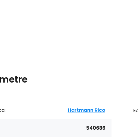
metre
ca:
Hartmann Rico
E
540686