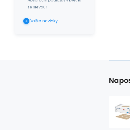
Absorbční podložky v květnu
se slevou!
Ďalšie novinky
Napos