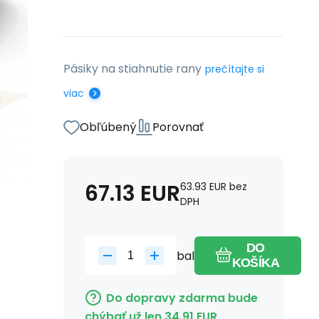
Pásiky na stiahnutie rany
prečítajte si
viac
Obľúbený
Porovnať
67.13
EUR
63.93
EUR
bez
DPH
DO
bal
KOŠÍKA
Do dopravy zdarma bude
chýbať už len
34.91
EUR