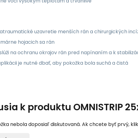
né voči vysokým teplotám a trvanlivé
atraumatické uzavretie menších rán a chirurgických incíz
imárne hojacich sa rán
 slúži na ochranu okrajov rán pred napínaním a k stabilizá
aplikácii je nutné dbať, aby pokožka bola suchá a čistá
usia k produktu
OMNISTRIP 25
žka nebola doposiaľ diskutovaná. Ak chcete byť prvý, klik