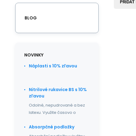
PRIDAŤ
BLOG
NOVINKY
Náplasti s 10% zľavou
Nitrilové rukavice BS s 10%
zľavou
Odolné, nepudrované a bez
latexu. Využite časovo o
Absorpčné podložky