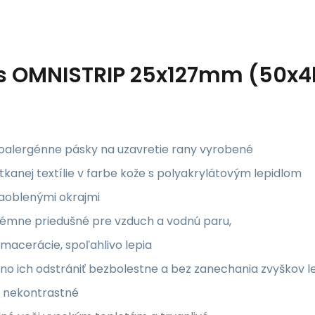
s
OMNISTRIP 25x127mm (50x4
oalergénne pásky na uzavretie rany vyrobené
tkanej textílie v farbe kože s polyakrylátovým lepidlom
zaoblenými okrajmi
rémne priedušné pre vzduch a vodnú paru,
macerácie, spoľahlivo lepia
o ich odstrániť bezbolestne a bez zanechania zvyškov l
 nekontrastné