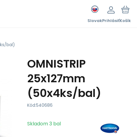
Slovak
Prihlásiť
Košík
ks/bal)
OMNISTRIP
25x127mm
(50x4ks/bal)
Kód:
540686
Skladom
3
bal