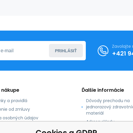
Zavolajte
PRIHLÁSIŤ
+421 9
o nákupe
Ďalšie informácie
ky a pravidlá
Dôvody prechodu na
jednorazový zdravotní
nie od zmluvy
materiál
 osobných údajov
Adresa skladu
 platby