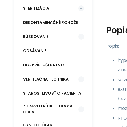
STERILIZÁCIA
DEKONTAMINAČNÉ ROHOŽE
Popi
RÚŠKOVANIE
Popis:
ODSÁVANIE
hyp
EKG PRÍSLUŠENSTVO
z ne
VENTILAČNÁ TECHNIKA
so 
ext
STAROSTLIVOSŤ O PACIENTA
bez 
ZDRAVOTNÍCKE ODEVY A
možn
OBUV
RTG
GYNEKOLÓGIA