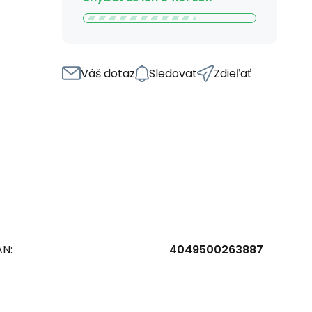
Váš dotaz
Sledovat
Zdieľať
AN:
4049500263887