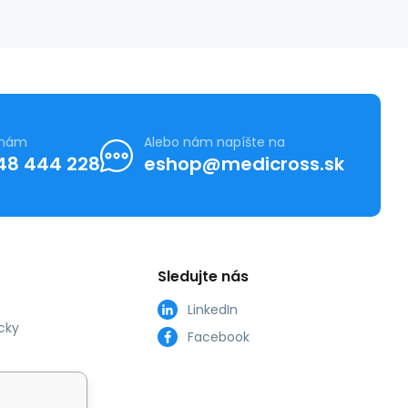
 nám
Alebo nám napíšte na
48 444 228
eshop@medicross.sk
Sledujte nás
LinkedIn
cky
Facebook