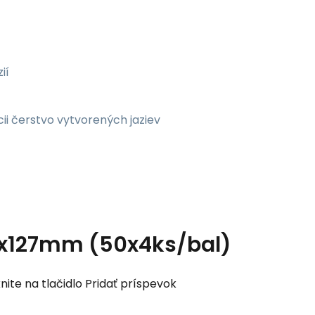
ií
cii čerstvo vytvorených jaziev
x127mm (50x4ks/bal)
nite na tlačidlo Pridať príspevok