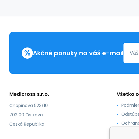
%
Akčné ponuky na váš e-mail
Medicross s.r.o.
Všetko 
Podmien
Chopinova 523/10
Odstúpe
702 00 Ostrava
Ochrana
Česká Republika
Spôsoby