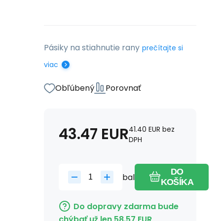
Pásiky na stiahnutie rany
prečítajte si
viac
Obľúbený
Porovnať
43.47
EUR
41.40
EUR
bez
DPH
DO
bal
KOŠÍKA
Do dopravy zdarma bude
chýbať už len
58.57
EUR