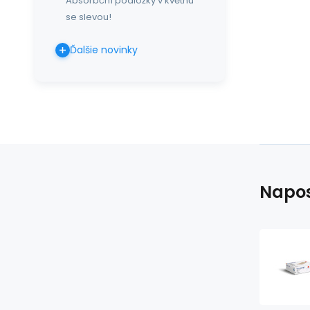
Absorbční podložky v květnu
se slevou!
Ďalšie novinky
Napos