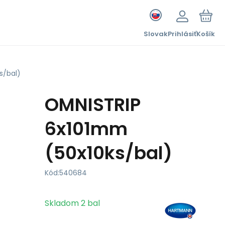
Slovak
Prihlásiť
Košík
s/bal)
OMNISTRIP
6x101mm
(50x10ks/bal)
Kód:
540684
Skladom
2
bal