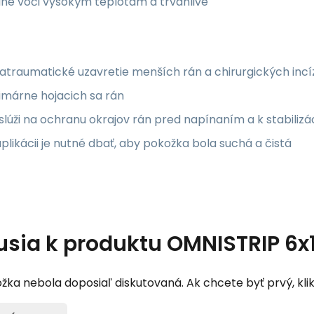
né voči vysokým teplotám a trvanlivé
atraumatické uzavretie menších rán a chirurgických incíz
imárne hojacich sa rán
 slúži na ochranu okrajov rán pred napínaním a k stabilizá
aplikácii je nutné dbať, aby pokožka bola suchá a čistá
usia k produktu
OMNISTRIP 6x
žka nebola doposiaľ diskutovaná. Ak chcete byť prvý, klik