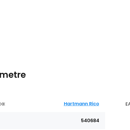
metre
ca:
Hartmann Rico
E
540684