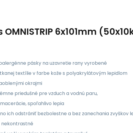
s
OMNISTRIP 6x101mm (50x10k
oalergénne pásky na uzavretie rany vyrobené
tkanej textílie v farbe kože s polyakrylátovým lepidlom
zaoblenými okrajmi
rémne priedušné pre vzduch a vodnú paru,
macerácie, spoľahlivo lepia
o ich odstrániť bezbolestne a bez zanechania zvyškov l
 nekontrastné