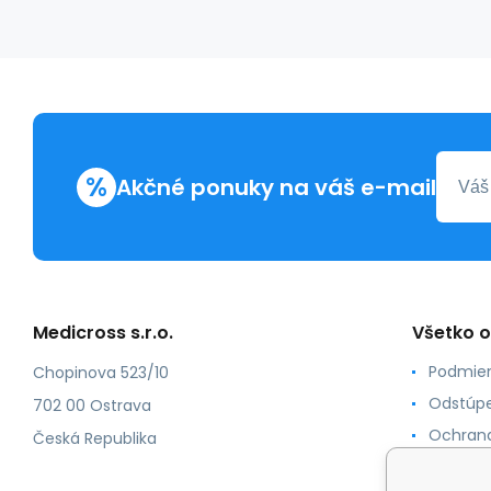
%
Akčné ponuky na váš e-mail
Medicross s.r.o.
Všetko 
Podmien
Chopinova 523/10
Odstúpe
702 00 Ostrava
Ochrana
Česká Republika
Spôsoby