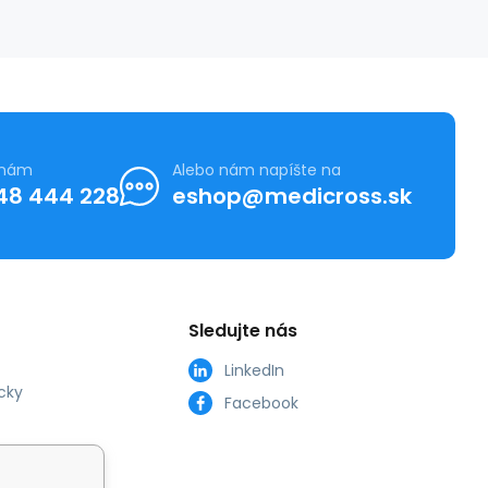
 nám
Alebo nám napíšte na
48 444 228
eshop@medicross.sk
Sledujte nás
LinkedIn
cky
Facebook