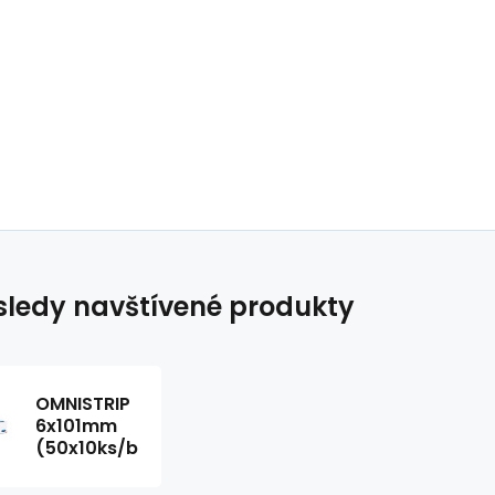
ledy navštívené produkty
OMNISTRIP
6x101mm
(50x10ks/bal)