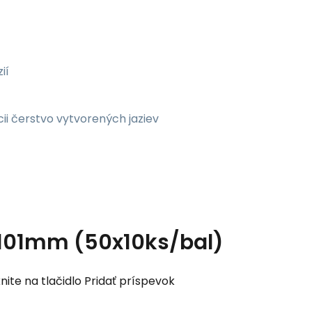
ií
cii čerstvo vytvorených jaziev
101mm (50x10ks/bal)
nite na tlačidlo Pridať príspevok