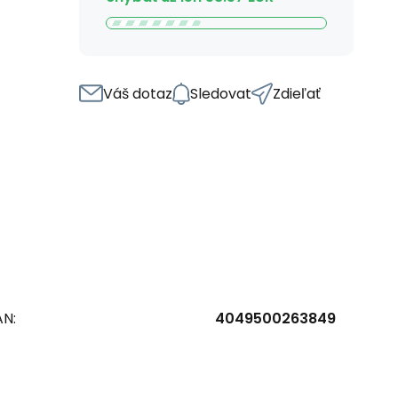
Váš dotaz
Sledovat
Zdieľať
AN:
4049500263849