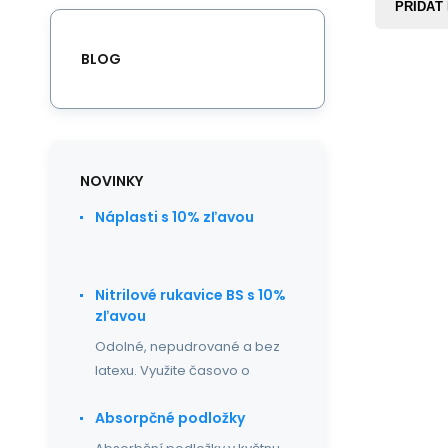
PRIDAŤ
BLOG
NOVINKY
Náplasti s 10% zľavou
Nitrilové rukavice BS s 10%
zľavou
Odolné, nepudrované a bez
latexu. Využite časovo o
Absorpčné podložky