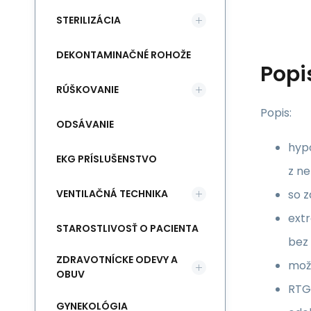
STERILIZÁCIA
DEKONTAMINAČNÉ ROHOŽE
Popi
RÚŠKOVANIE
Popis:
ODSÁVANIE
hyp
EKG PRÍSLUŠENSTVO
z ne
VENTILAČNÁ TECHNIKA
so 
ext
STAROSTLIVOSŤ O PACIENTA
bez 
ZDRAVOTNÍCKE ODEVY A
možn
OBUV
RTG
GYNEKOLÓGIA