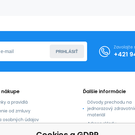
Zavolajte
PRIHLÁSIŤ
+421 9
o nákupe
Ďalšie informácie
ky a pravidlá
Dôvody prechodu na
jednorazový zdravotní
nie od zmluvy
materiál
 osobných údajov
Adresa skladu
 platby