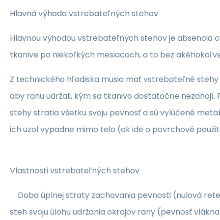
Hlavná výhoda vstrebateľných stehov
Hlavnou výhodou vstrebateľných stehov je absencia cud
tkanive po niekoľkých mesiacoch, a to bez akéhokoľve
Z technického hľadiska musia mať vstrebateľné stehy
aby ranu udržali, kým sa tkanivo dostatočne nezahojí
stehy stratia všetku svoju pevnosť a sú vylúčené met
ich uzol vypadne mimo telo (ak ide o povrchové použiti
Vlastnosti vstrebateľných stehov
Doba úplnej straty zachovania pevnosti (nulová retenc
steh svoju úlohu udržania okrajov rany (pevnosť vlákna s