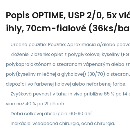
Popis
OPTIME, USP 2/0, 5x v
ihly, 70cm-fialové (36ks/ba
Určené použitie: Použitie: Aproximácia a/alebo podvä
Zloženie: Zloženie: oplet z polyglykolovej kyseliny (P
polykaprolaktónom a stearanom vápenatým alebo zm
poly(kyseliny mliečnej a glykolovej) (30/70) a steara
dispozícii vo farbenej fialovej alebo nefarbenej farbe.
Zvyšková pevnosť v ťahu: in vivo približne 65 % po 14 
viac než 40 % po 21 dňoch.
Doba celkovej absorpcie: 60-90 dní
Indikácie: všeobecná chirurgia, očná chirurgia.