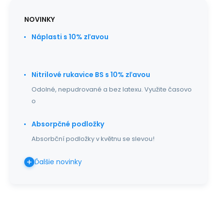
NOVINKY
Náplasti s 10% zľavou
Nitrilové rukavice BS s 10% zľavou
Odolné, nepudrované a bez latexu. Využite časovo
o
Absorpčné podložky
Absorbční podložky v květnu se slevou!
Ďalšie novinky