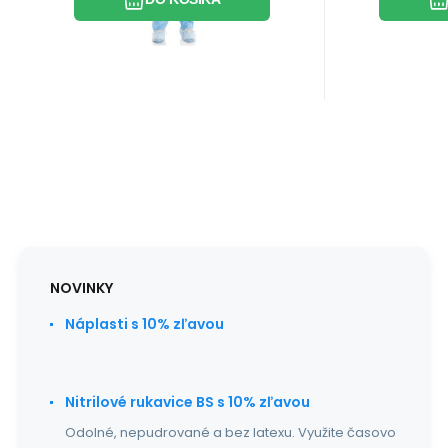
NOVINKY
Náplasti s 10% zľavou
Nitrilové rukavice BS s 10% zľavou
Odolné, nepudrované a bez latexu. Využite časovo