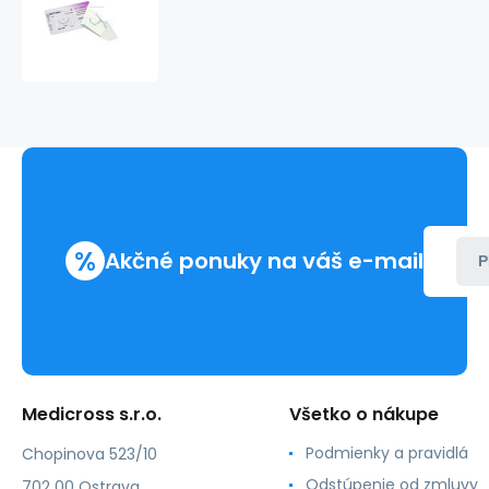
USP
2/0,
ihla
24mm,
3/8,
hrot
T,
75cm,
odfarbená
(36ks/bal)
%
Akčné ponuky na váš e-mail
P
Medicross s.r.o.
Všetko o nákupe
Podmienky a pravidlá
Chopinova 523/10
Odstúpenie od zmluvy
702 00 Ostrava