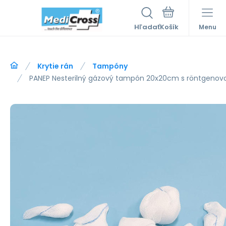
Hľadať
Menu
Krytie rán
Tampóny
PANEP Nesterilný gázový tampón 20x20cm s röntgenovou