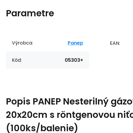
Parametre
Výrobca:
Panep
EAN:
Kód:
05303+
Popis
PANEP Nesterilný gáz
20x20cm s röntgenovou niť
(100ks/balenie)