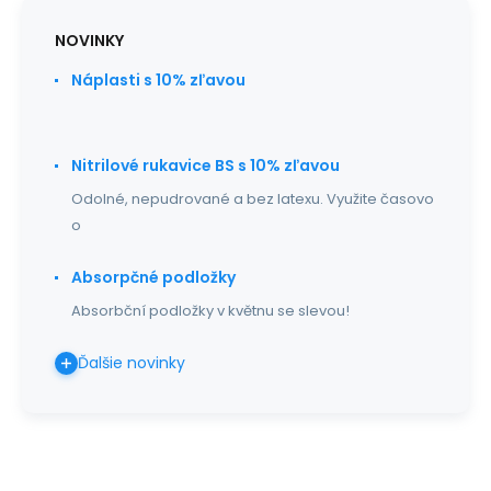
NOVINKY
Náplasti s 10% zľavou
Nitrilové rukavice BS s 10% zľavou
Odolné, nepudrované a bez latexu. Využite časovo
o
Absorpčné podložky
Absorbční podložky v květnu se slevou!
Ďalšie novinky