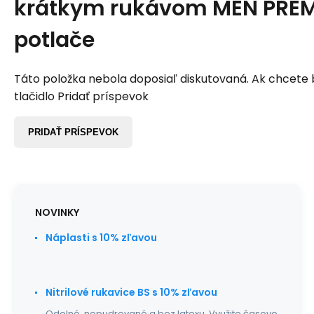
krátkym rukávom MEN PREM
potlače
Táto položka nebola doposiaľ diskutovaná. Ak chcete by
tlačidlo Pridať príspevok
PRIDAŤ PRÍSPEVOK
NOVINKY
Náplasti s 10% zľavou
Nitrilové rukavice BS s 10% zľavou
Odolné, nepudrované a bez latexu. Využite časovo