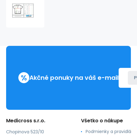
Pánska
blúzka
s
krátkym
rukávom
MEN
PREMIUM
bez
potlače
%
Akčné ponuky na váš e-mail
P
Medicross s.r.o.
Všetko o nákupe
Podmienky a pravidlá
Chopinova 523/10