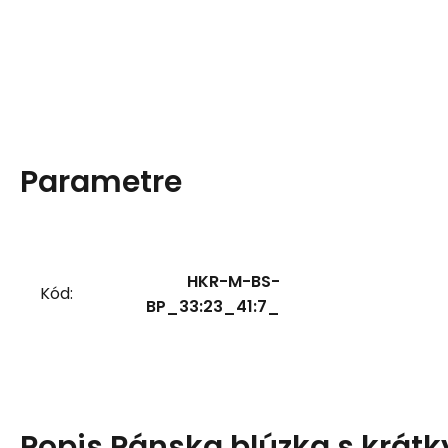
Parametre
HKR-M-BS-
Kód:
BP_33:23_41:7_
Popis
Pánska blúzka s krát