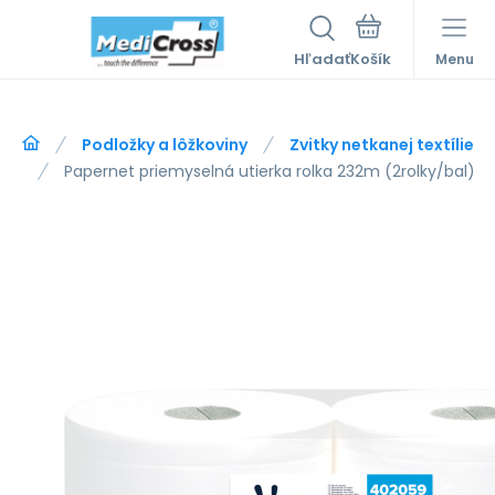
Hľadať
Menu
Podložky a lôžkoviny
Zvitky netkanej textílie
Papernet priemyselná utierka rolka 232m (2rolky/bal)