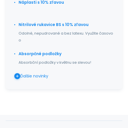
Náplasti s 10% zľavou
Nitrilové rukavice BS s 10% zľavou
Odolné, nepudrované a bez latexu. Využite časovo
o
Absorpčné podložky
Absorbční podložky v květnu se slevou!
Ďalšie novinky