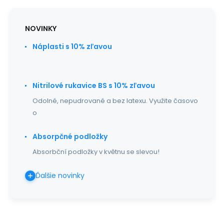
NOVINKY
Náplasti s 10% zľavou
Nitrilové rukavice BS s 10% zľavou
Odolné, nepudrované a bez latexu. Využite časovo
o
Absorpčné podložky
Absorbční podložky v květnu se slevou!
Ďalšie novinky