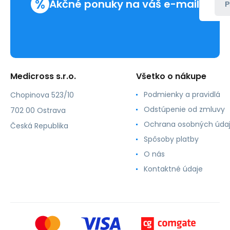
%
Akčné ponuky na váš e-mail
P
Medicross s.r.o.
Všetko o nákupe
Podmienky a pravidlá
Chopinova 523/10
Odstúpenie od zmluvy
702 00 Ostrava
Ochrana osobných úda
Česká Republika
Spôsoby platby
O nás
Kontaktné údaje