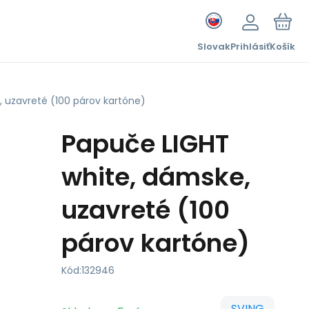
Slovak
Prihlásiť
Košík
 uzavreté (100 párov kartóne)
Papuče LIGHT
white, dámske,
uzavreté (100
párov kartóne)
Kód:
132946
SVING