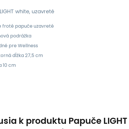
LIGHT white, uzavreté
e froté papuče uzavreté
ová podrážka
dné pre Wellness
torná dĺžka 27,5 cm
a 10 cm
usia k produktu
Papuče LIGHT