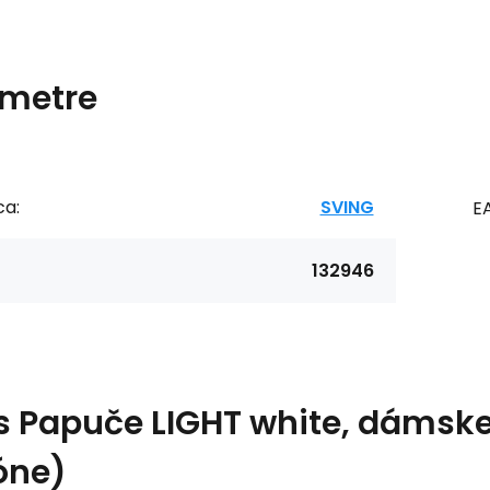
metre
ca:
SVING
E
132946
s
Papuče LIGHT white, dámske
óne)