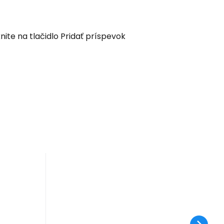
nite na tlačidlo Pridať príspevok
6
eľa
cko
m z
vretý
cele
ej