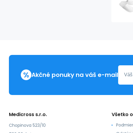
%
Akčné ponuky na váš e-mail
Medicross s.r.o.
Všetko 
Podmien
Chopinova 523/10