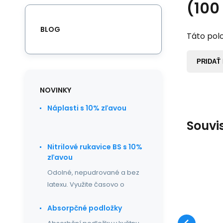
(100
BLOG
Táto polo
PRIDAŤ
NOVINKY
Náplasti s 10% zľavou
Souvi
Nitrilové rukavice BS s 10%
zľavou
Odolné, nepudrované a bez
O
latexu. Využite časovo o
Op
Absorpčné podložky
Cl