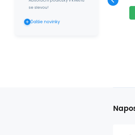
Absorbční podložky v květnu
se slevou!
Ďalšie novinky
Napos