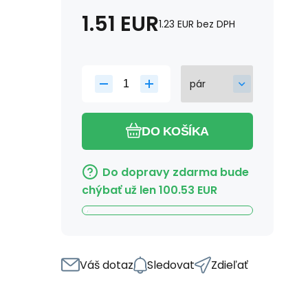
1.51
EUR
1.23
EUR
bez DPH
DO KOŠÍKA
Do dopravy zdarma bude
chýbať už len
100.53
EUR
Váš dotaz
Sledovat
Zdieľať