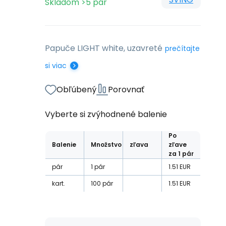
Skladom
>5
pár
Papuče LIGHT white, uzavreté
prečítajte
si viac
Obľúbený
Porovnať
Vyberte si zvýhodnené balenie
Po
Balenie
Množstvo
zľava
zľave
za 1 pár
pár
1
pár
1.51
EUR
kart.
100
pár
1.51
EUR