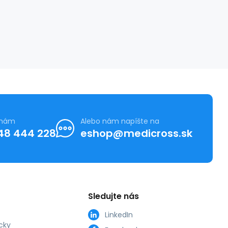
 nám
Alebo nám napíšte na
48 444 228
eshop@medicross.sk
Sledujte nás
LinkedIn
cky