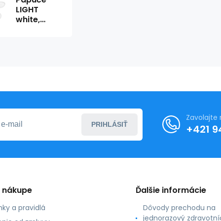
LIGHT
white,
dámske,
uzavreté
(100 párov
kartóne)
Zavolajte
PRIHLÁSIŤ
+421 9
o nákupe
Ďalšie informácie
ky a pravidlá
Dôvody prechodu na
jednorazový zdravotní