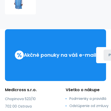
zástera
125x75cm
modrá
(100ks)
%
Akčné ponuky na váš e-mail
P
Medicross s.r.o.
Všetko o nákupe
Podmienky a pravidlá
Chopinova 523/10
Odstúpenie od zmluvy
702 00 Ostrava