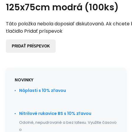
125x75cm modrá (100ks)
Táto položka nebola doposiaľ diskutovaná. Ak chcete by
tlačidlo Pridať príspevok
PRIDAŤ PRÍSPEVOK
NOVINKY
Náplasti s 10% zľavou
Nitrilové rukavice BS s 10% zľavou
Odolné, nepudrované a bez latexu. Využite časovo
o