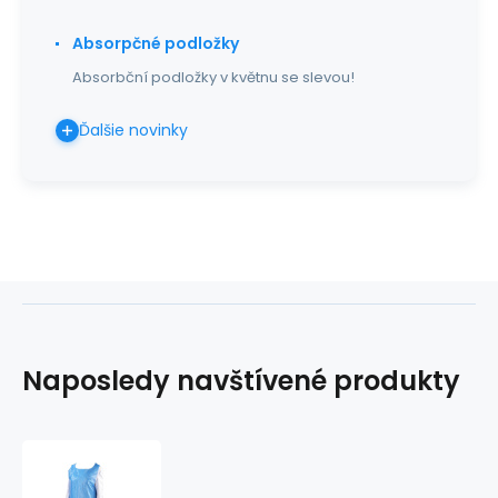
Absorpčné podložky
Absorbční podložky v květnu se slevou!
Ďalšie novinky
Naposledy navštívené produkty
PE