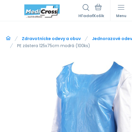
Hľadať
Menu
Zdravotnícke odevy a obuv
Jednorazové ode
PE zástera 125x75cm modrá (100ks)