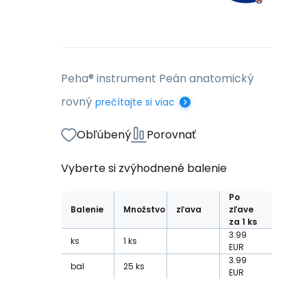
Peha® instrument Peán anatomický
rovný
prečítajte si viac
Obľúbený
Porovnať
Vyberte si zvýhodnené balenie
Po
Balenie
Množstvo
zľava
zľave
za 1 ks
3.99
ks
1
ks
EUR
3.99
bal
25
ks
EUR