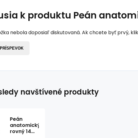
usia k produktu
Peán anatomic
žka nebola doposiaľ diskutovaná. Ak chcete byť prvý, klik
 PRÍSPEVOK
ledy navštívené produkty
Peán
anatomický
rovný 14
cm, (1ks)