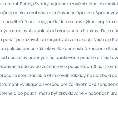
trument Peány/Svorky sú jednorazové sterilné chirurgick
ejúcej ocele s matnou kartáčovanou úpravou. Spracováva
 použiteľné nástroje, pokiaľ ide o daný výkon, haptiku a
ých sterilných obaloch s trvanlivosťou 5 rokov. Tieto nás
 použiť pri rôznych chirurgických zákrokoch. Nástroje Pe
anipuláciu počas zákrokov. Bezpečnostné značenie Peha®
e od nástrojov určených na opakované použitie a trackova
zadávanie údajov do záznamov o pacientoch. S nástrojmi
i prácu so sterilizáciou a eliminovať náklady na údržbu a 
trument vynikajúcou voľbou pre zdravotnícke zariadenia 
teľné a po použití môžu byť zlikvidované v nádobách urče