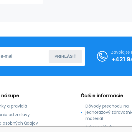
Zavolajte
PRIHLÁSIŤ
+421 9
o nákupe
Ďalšie informácie
ky a pravidlá
Dôvody prechodu na
jednorazový zdravotní
nie od zmluvy
materiál
 osobných údajov
Adresa skladu
 platby