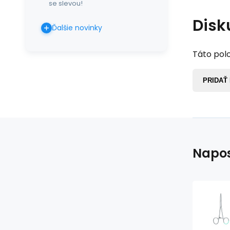
se slevou!
Disk
Ďalšie novinky
Táto polo
PRIDAŤ
Napos