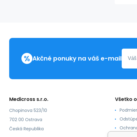
%
Akčné ponuky na váš e-mail
Medicross s.r.o.
Všetko 
Podmien
Chopinova 523/10
Odstúpe
702 00 Ostrava
Ochrana
Česká Republika
Spôsoby