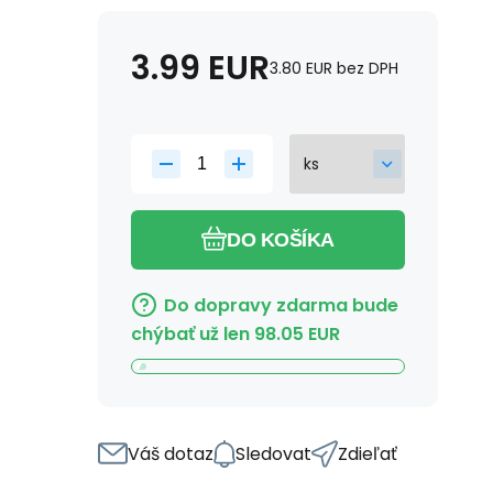
3.99
EUR
3.80
EUR
bez DPH
DO KOŠÍKA
Do dopravy zdarma bude
chýbať už len
98.05
EUR
Váš dotaz
Sledovat
Zdieľať