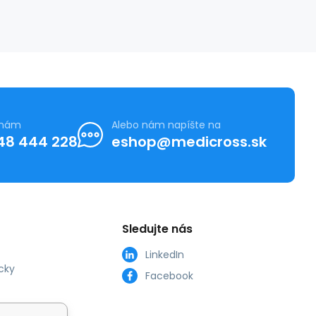
 nám
Alebo nám napíšte na
48 444 228
eshop@medicross.sk
Sledujte nás
LinkedIn
cky
Facebook