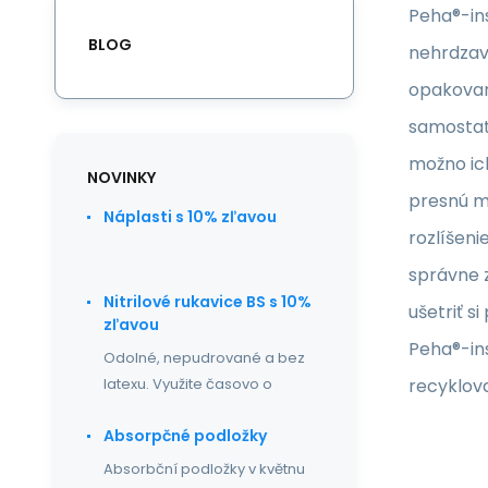
Peha®-ins
BLOG
nehrdzav
opakovane
samostatn
možno ich
NOVINKY
presnú m
Náplasti s 10% zľavou
rozlíšeni
správne 
Nitrilové rukavice BS s 10%
ušetriť s
zľavou
Peha®-ins
Odolné, nepudrované a bez
recyklova
latexu. Využite časovo o
Absorpčné podložky
Absorbční podložky v květnu