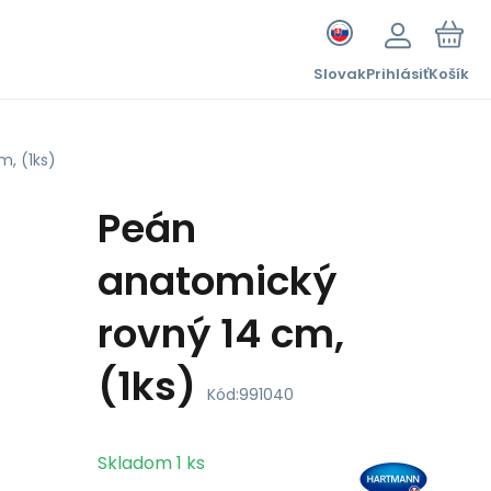
Slovak
Prihlásiť
Košík
, (1ks)
Peán
anatomický
rovný 14 cm,
(1ks)
Kód:
991040
Skladom
1
ks