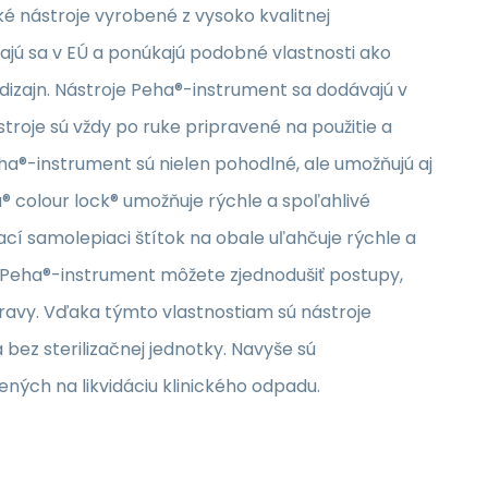
é nástroje vyrobené z vysoko kvalitnej
jú sa v EÚ a ponúkajú podobné vlastnosti ako
 dizajn. Nástroje Peha®-instrument sa dodávajú v
troje sú vždy po ruke pripravené na použitie a
ha®-instrument sú nielen pohodlné, ale umožňujú aj
 colour lock® umožňuje rýchle a spoľahlivé
cí samolepiaci štítok na obale uľahčuje rýchle a
 Peha®-instrument môžete zjednodušiť postupy,
opravy. Vďaka týmto vlastnostiam sú nástroje
bez sterilizačnej jednotky. Navyše sú
ných na likvidáciu klinického odpadu.