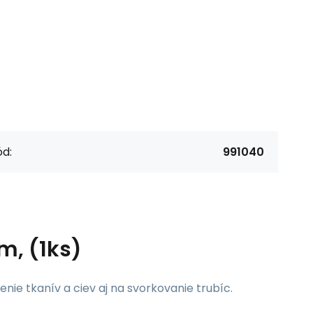
d:
991040
m, (1ks)
ie tkanív a ciev aj na svorkovanie trubíc.