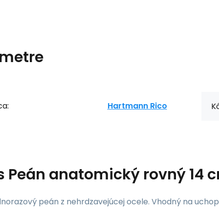
metre
ca:
Hartmann Rico
Kó
s
Peán anatomický rovný 14 c
norazový peán z nehrdzavejúcej ocele. Vhodný na uchopen