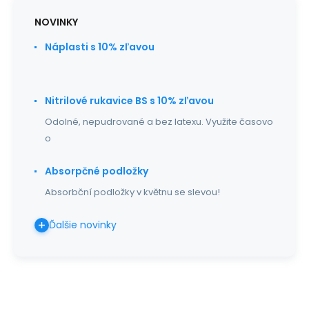
NOVINKY
Náplasti s 10% zľavou
Nitrilové rukavice BS s 10% zľavou
Odolné, nepudrované a bez latexu. Využite časovo
o
Absorpčné podložky
Absorbční podložky v květnu se slevou!
Ďalšie novinky