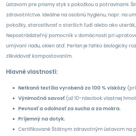
ústavom pre priamy styk s pokožkou a potravinami. Ši
zdravotníctve. Ideálne na osobnú hygienu, napr. na um
pokožky, starostlivosť o starších ľudí alebo ako uterák
Nepostrádateľný pomocník v domácnosti pri upratov
umývaní riadu, okien atď. Perlan je ľahko biologicky ro
zlikvidovať kompostovaním.
Hlavné vlastnosti:
Netkaná textília vyrobená zo 100 % viskózy
(prí
Výnimočná savosť
(až 10-násobok vlastnej hmot
Pevnosť a odolnosť za sucha a za mokra.
Príjemný na dotyk.
Certifikované Štátnym zdravotným ústavom na p