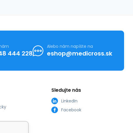
 nám
Alebo nám napíšte na
48 444 228
eshop@medicross.sk
Sledujte nás
LinkedIn
cky
Facebook