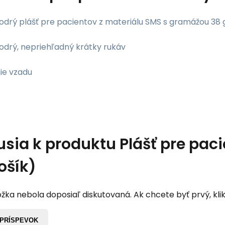
rý plášť pre pacientov z materiálu SMS s gramážou 38 
rý, nepriehľadný krátky rukáv
ie vzadu
usia k produktu
Plášť pre pac
ošík)
žka nebola doposiaľ diskutovaná. Ak chcete byť prvý, klik
 PRÍSPEVOK