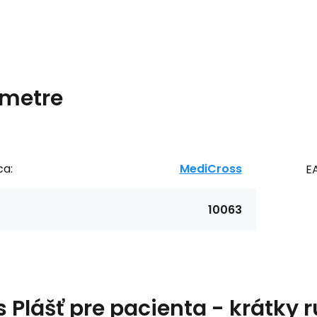
metre
ca:
MediCross
E
10063
s
Plášť pre pacienta - krátky 