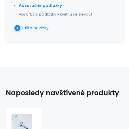
Absorpčné podložky
Absorbční podložky v květnu se slevou!
Ďalšie novinky
Naposledy navštívené produkty
Ploché
papierovo/fóliové