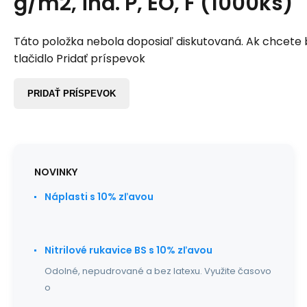
g/m2, ind. P, EO, F (1000ks)
Táto položka nebola doposiaľ diskutovaná. Ak chcete by
tlačidlo Pridať príspevok
PRIDAŤ PRÍSPEVOK
NOVINKY
Náplasti s 10% zľavou
Nitrilové rukavice BS s 10% zľavou
Odolné, nepudrované a bez latexu. Využite časovo
o