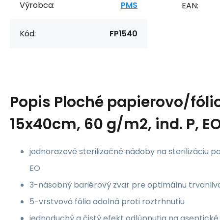
Výrobca:
PMS
EAN:
Kód:
FP1540
Popis
Ploché papierovo/fóli
15x40cm, 60 g/m2, ind. P, EO
jednorazové sterilizačné nádoby na sterilizáciu 
EO
3-násobný bariérový zvar pre optimálnu trvanliv
5-vrstvová fólia odolná proti roztrhnutiu
jednoduchý a čistý efekt odlúpnutia na aseptické