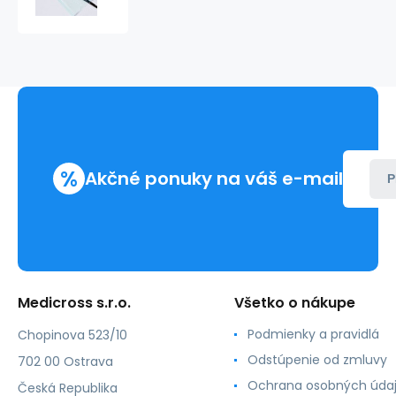
vrecko
15x40cm,
60
g/m2,
ind.
P,
EO,
F
(1000ks)
%
Akčné ponuky na váš e-mail
P
Medicross s.r.o.
Všetko o nákupe
Podmienky a pravidlá
Chopinova 523/10
Odstúpenie od zmluvy
702 00 Ostrava
Ochrana osobných úda
Česká Republika