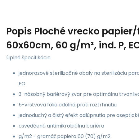
Popis
Ploché vrecko papier/f
60x60cm, 60 g/m², ind. P, EO
Úplné špecifikácie
jednorazové sterilizačné obaly na sterilizáciu p
EO
3-násobný bariérový zvar pre optimálnu trvanliv
5-vrstvová fólia odolná proti roztrhnutiu
jednoduchý a čistý efekt odlúpnutia pre aseptick
osvedčená antimikrobiálna bariéra
g/m2 - gramáž papiera 60 (70) g/m2