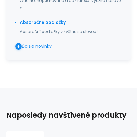
Odolné, nepudrované a bez latexu. Využite časovo
o
Absorpčné podložky
Absorbční podložky v květnu se slevou!
Ďalšie novinky
Naposledy navštívené produkty