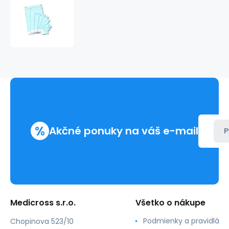
Ploché
vrecko
papier/fólia
60x60cm,
60
g/m²,
ind.
P,
EO,
F
(1000ks)
%
Akčné ponuky na váš e-mail
P
Medicross s.r.o.
Všetko o nákupe
Podmienky a pravidlá
Chopinova 523/10