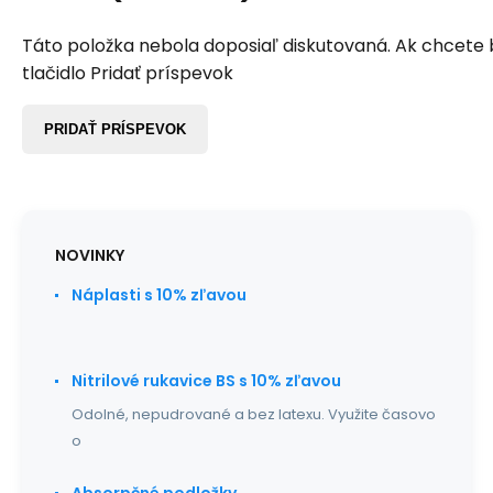
Táto položka nebola doposiaľ diskutovaná. Ak chcete by
tlačidlo Pridať príspevok
PRIDAŤ PRÍSPEVOK
NOVINKY
Náplasti s 10% zľavou
Nitrilové rukavice BS s 10% zľavou
Odolné, nepudrované a bez latexu. Využite časovo
o
Absorpčné podložky