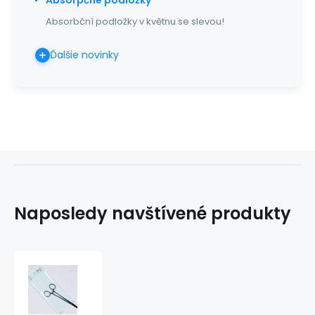
Absorbční podložky v květnu se slevou!
Ďalšie novinky
Naposledy navštívené produkty
Ploché
vrecko
papier/fólia