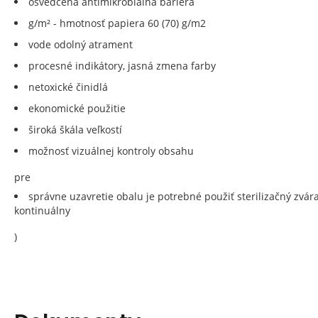
osvedčená antimikrobiálna bariéra
g/m² - hmotnosť papiera 60 (70) g/m2
vode odolný atrament
procesné indikátory, jasná zmena farby
netoxické činidlá
ekonomické použitie
široká škála veľkostí
možnosť vizuálnej kontroly obsahu
pre
správne uzavretie obalu je potrebné použiť sterilizačný zvár
kontinuálny
)