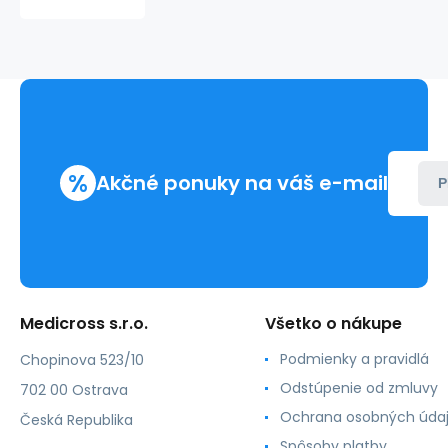
7,5x30cm,
60
g/m²,
ind.
P,
EO,
F
(1000ks)
%
Akčné ponuky na váš e-mail
P
Medicross s.r.o.
Všetko o nákupe
Podmienky a pravidlá
Chopinova 523/10
Odstúpenie od zmluvy
702 00 Ostrava
Ochrana osobných úda
Česká Republika
Spôsoby platby