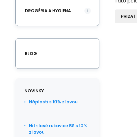
Táto polo
DROGÉRIA A HYGIENA
PRIDAŤ
BLOG
NOVINKY
Náplasti s 10% zľavou
Nitrilové rukavice BS s 10%
zľavou