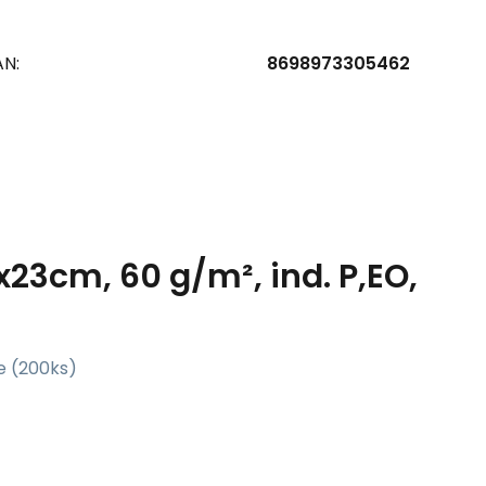
AN:
8698973305462
x23cm, 60 g/m², ind. P,EO,
e (200ks)