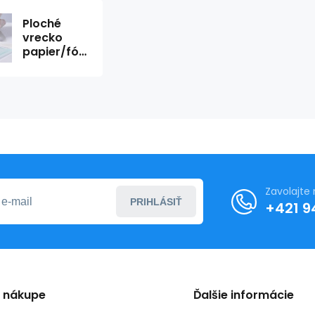
Ploché
vrecko
papier/fólia
9x23cm,
60 g/m²,
ind. P,EO,
samolepiace
(200ks)
Zavolajte
PRIHLÁSIŤ
+421 9
o nákupe
Ďalšie informácie