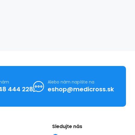
 nám
Alebo nám napíšte na
48 444 228
eshop@medicross.sk
Sledujte nás