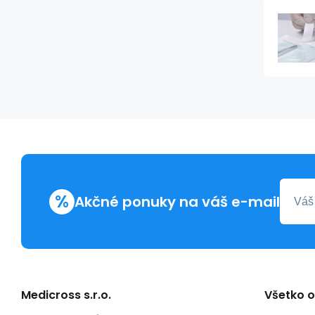
%
Akčné ponuky na váš e-mail
Medicross s.r.o.
Všetko 