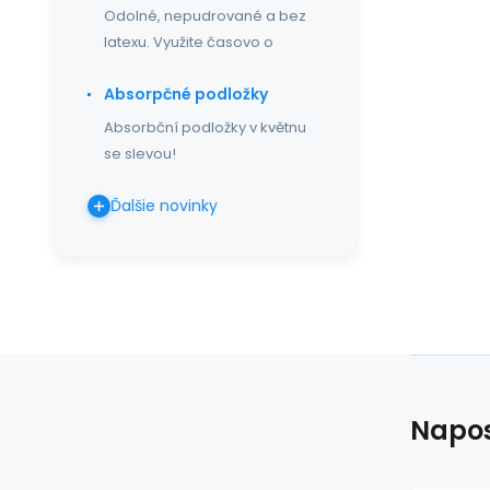
Odolné, nepudrované a bez
latexu. Využite časovo o
Absorpčné podložky
Absorbční podložky v květnu
se slevou!
Ďalšie novinky
Napos