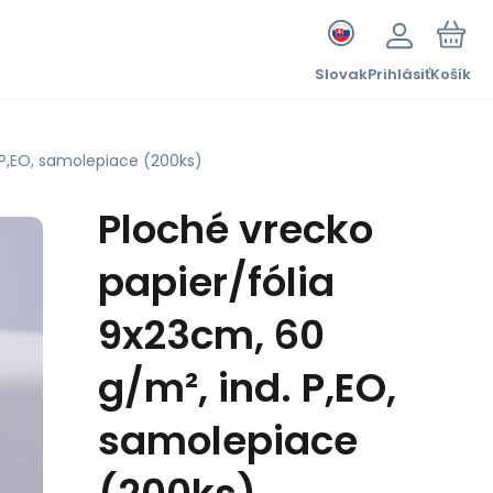
Slovak
Prihlásiť
Košík
 P,EO, samolepiace (200ks)
Ploché vrecko
papier/fólia
9x23cm, 60
g/m², ind. P,EO,
samolepiace