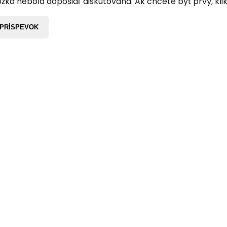
žka nebola doposiaľ diskutovaná. Ak chcete byť prvý, klik
 PRÍSPEVOK