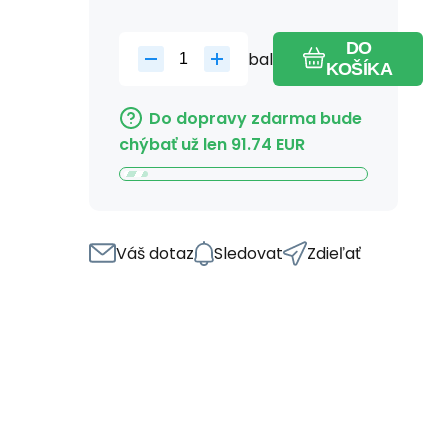
DO
bal
KOŠÍKA
Do dopravy zdarma bude
chýbať už len
91.74
EUR
Váš dotaz
Sledovat
Zdieľať