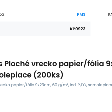
ca:
PMS
E
KP0923
s
Ploché vrecko papier/fólia 9
lepiace (200ks)
ecko papier/fólia 9x23cm, 60 g/m², ind. P,EO, samolepiac