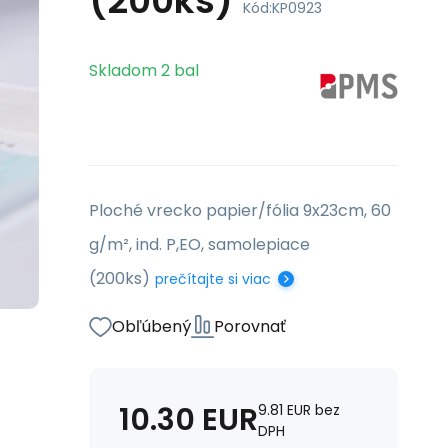
(200ks)
Kód:
KP0923
Skladom
2
bal
Ploché vrecko papier/fólia 9x23cm, 60
g/m², ind. P,EO, samolepiace
(200ks)
prečítajte si viac
Obľúbený
Porovnať
10.30
EUR
9.81
EUR
bez
DPH