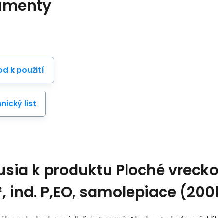
umenty
d k použití
nický list
usia k produktu
Ploché vrecko
, ind. P,EO, samolepiace (200