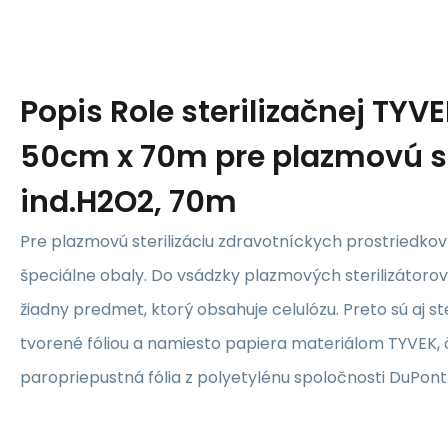
Popis
Role sterilizačnej TYV
50cm x 70m pre plazmovú ste
ind.H2O2, 70m
Pre plazmovú sterilizáciu zdravotníckych prostriedkov
špeciálne obaly. Do vsádzky plazmových sterilizátoro
žiadny predmet, ktorý obsahuje celulózu. Preto sú aj st
tvorené fóliou a namiesto papiera materiálom TYVEK, č
paropriepustná fólia z polyetylénu spoločnosti DuPont