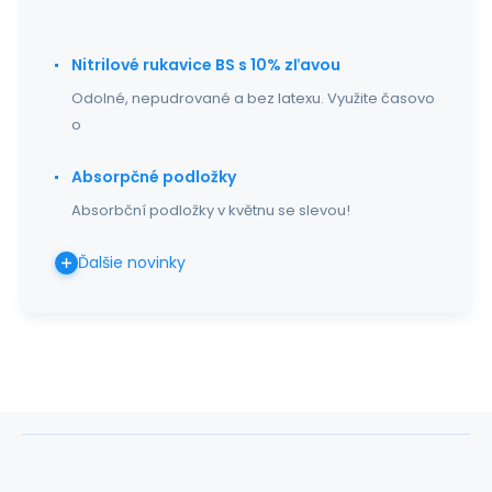
Nitrilové rukavice BS s 10% zľavou
Odolné, nepudrované a bez latexu. Využite časovo
o
Absorpčné podložky
Absorbční podložky v květnu se slevou!
Ďalšie novinky