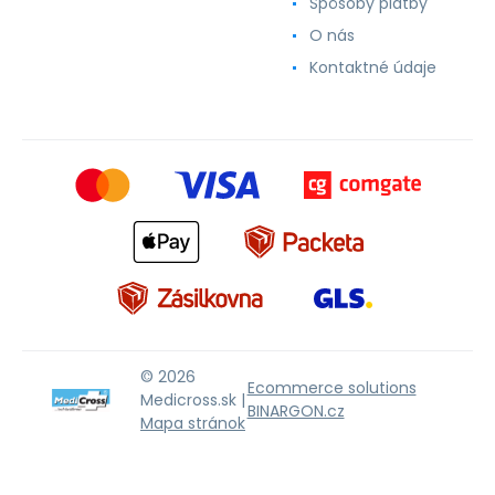
Spôsoby platby
O nás
Kontaktné údaje
© 2026
Ecommerce solutions
Medicross.sk |
BINARGON.cz
Mapa stránok