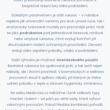
kůže) představují bavlněné rukavice pohodlné a
bezpečné řešení bez rizika podráždění.
Důležitým parametrem je střih rukavic – v nabídce
najdete jak univerzální varianty pro levé i pravé ruce, tak i
anatomicky tvarované modely pro preciznější práci. Hodí
se jako
podrukavice
pod jednorázové latexové, nitrilové
nebo vinylové rukavice, čímž zvyšují komfort při
dlouhodobém nošení ochranných prostředků. Zároveň
snižují riziko zapaření pokožky, otlaků a podráždění.
Další výhodou je možnost
vícenásobného použití
.
Bavlněné rukavice lze opakovaně prát, a tak šetří nejen
náklady, ale i životní prostředí. V kosmetických a wellness
provozech slouží k aplikaci zábalů, při kterých je třeba
udržet pokožku v teple a zároveň hygienicky chráněnou.
Na webu Medicross.cz nabízíme různé velikosti, typy
manžet i balení – od párů po větší sady, které vyhoví
náročným provozům. Pokud hledáte kombinaci pohodlí,