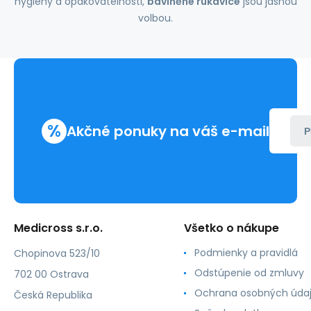
hygieny a opakovatelnosti,
bavlněné rukavice
jsou jasnou
volbou.
%
Akčné ponuky na váš e-mail
P
Medicross s.r.o.
Všetko o nákupe
Podmienky a pravidlá
Chopinova 523/10
Odstúpenie od zmluvy
702 00 Ostrava
Ochrana osobných úda
Česká Republika