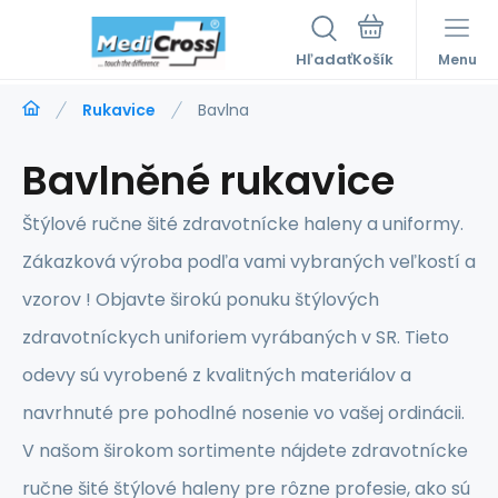
Hľadať
Menu
Rukavice
Bavlna
Bavlněné rukavice
Štýlové ručne šité zdravotnícke haleny a uniformy.
Zákazková výroba podľa vami vybraných veľkostí a
vzorov ! Objavte širokú ponuku štýlových
zdravotníckych uniforiem vyrábaných v SR. Tieto
odevy sú vyrobené z kvalitných materiálov a
navrhnuté pre pohodlné nosenie vo vašej ordinácii.
V našom širokom sortimente nájdete zdravotnícke
ručne šité štýlové haleny pre rôzne profesie, ako sú