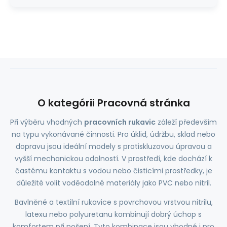
O kategórii Pracovná stránka
Při výběru vhodných
pracovních rukavic
záleží především
na typu vykonávané činnosti. Pro úklid, údržbu, sklad nebo
dopravu jsou ideální modely s protiskluzovou úpravou a
vyšší mechanickou odolností. V prostředí, kde dochází k
častému kontaktu s vodou nebo čisticími prostředky, je
důležité volit voděodolné materiály jako PVC nebo nitril.
Bavlněné a textilní rukavice s povrchovou vrstvou nitrilu,
latexu nebo polyuretanu kombinují dobrý úchop s
komfortem při nošení. Tyto kombinace jsou vhodné i pro