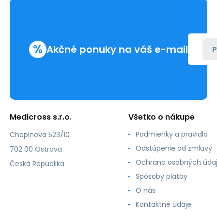
%
Akčné ponuky na váš e-mail
P
Medicross s.r.o.
Všetko o nákupe
Podmienky a pravidlá
Chopinova 523/10
Odstúpenie od zmluvy
702 00 Ostrava
Ochrana osobných úda
Česká Republika
Spôsoby platby
O nás
Kontaktné údaje