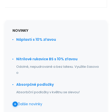
NOVINKY
Náplasti s 10% zľavou
Nitrilové rukavice BS s 10% zľavou
Odolné, nepudrované a bez latexu. Využite časovo
o
Absorpčné podložky
Absorbční podložky v květnu se slevou!
Ďalšie novinky