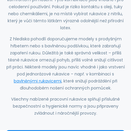
celodenní používání. Pokud je riziko kontaktu s oleji, tuky
nebo chemikáliemi, je na místě vybírat rukavice z nitrilu,
který je vůči těmto látkám výrazně odolnější než přírodní
latex.
Z hlediska pohodlí doporučujeme modely s prodyšným
hřbetem nebo s bavlněnou podšívkou, které zabraňují
zapaření rukou. Důležitá je také správná velikost – příliš
těsné rukavice omezují pohyb, příliš volné snižují citlivost
při práci. Některé modely jsou navíc vhodné i jako vrstvení
pod jednorázové rukavice – např. v kombinaci s
bavlněnými rukavicemi
, které snižují podráždění při
dlouhodobém nošení ochranných pomůcek.
Všechny nabízené pracovní rukavice splňují příslušné
bezpečnostní a hygienické normy a jsou připraveny
zvládnout i náročnější provozy.