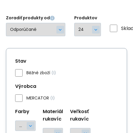
Zoradiť produkty od
Produktov
Skla
Stav
Běžné zboží
(1)
Výrobca
MERCATOR
(1)
Farby
Materiál
Veľkosť
rukavíc
rukavíc