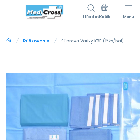
Hľadať
Menu
Rúškovanie
Súprava Varixy KBE (15ks/bal)