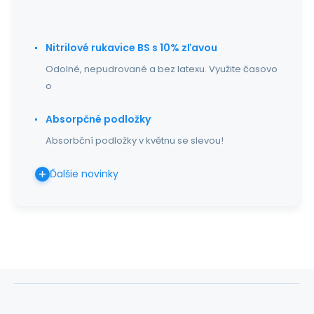
Nitrilové rukavice BS s 10% zľavou
Odolné, nepudrované a bez latexu. Využite časovo
o
Absorpčné podložky
Absorbční podložky v květnu se slevou!
Ďalšie novinky