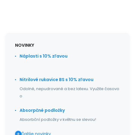
NOVINKY
Náplasti s 10% zľavou
Nitrilové rukavice BS s 10% zľavou
Odolné, nepudrované a bez latexu. Využite časovo
o
Absorpčné podložky
Absorbční podložky v květnu se slevou!
Ďalšie novinky