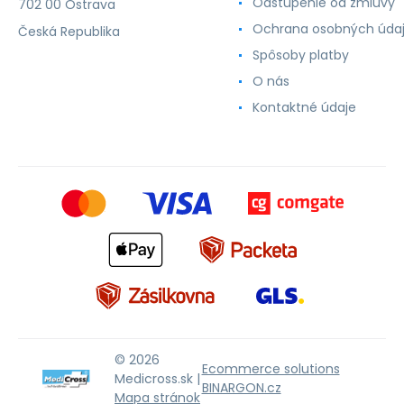
Odstúpenie od zmluvy
702 00 Ostrava
Ochrana osobných úda
Česká Republika
Spôsoby platby
O nás
Kontaktné údaje
© 2026
Ecommerce solutions
Medicross.sk |
BINARGON.cz
Mapa stránok