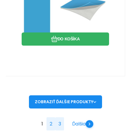
Obľúbený
Porovnať
DO KOŠÍKA
ZOBRAZIŤ ĎALŠIE PRODUKTY
1
2
3
Ďalšia