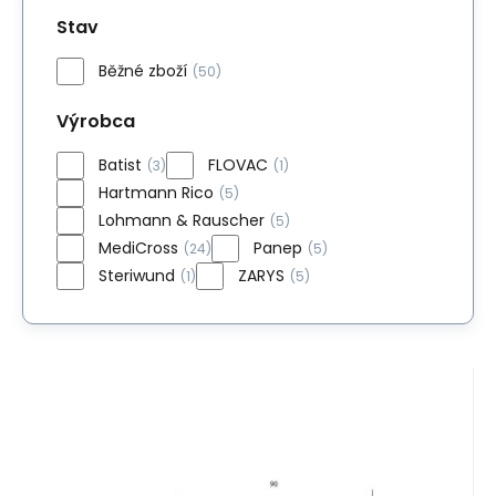
Stav
Běžné zboží
(50)
Výrobca
Batist
FLOVAC
(3)
(1)
Hartmann Rico
(5)
Lohmann & Rauscher
(5)
MediCross
Panep
(24)
(5)
Steriwund
ZARYS
(1)
(5)
EAN:
Kód:
08592323002363
38802MC
Skladom
>5
ks
1.71
EUR
Operačná rúška 75x90cm s
lepením (55ks/bal)
Operačná rúška 75x90cm s lepením
(220ks/kart)