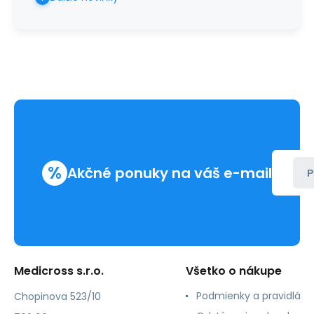
%
Akčné ponuky na váš e-mail
P
Medicross s.r.o.
Všetko o nákupe
Podmienky a pravidlá
Chopinova 523/10