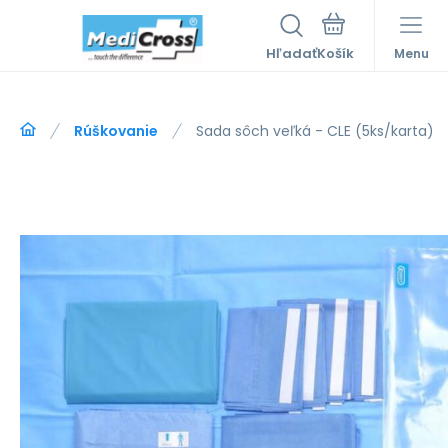
Hľadať
Menu
Rúškovanie
Sada sôch veľká - CLE (5ks/karta)