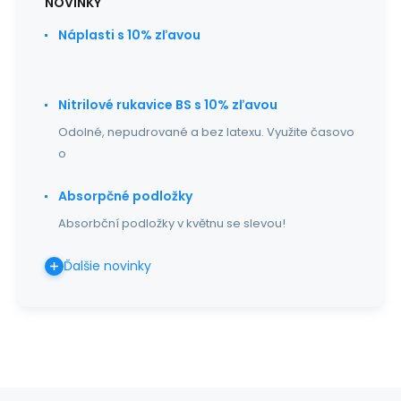
NOVINKY
Náplasti s 10% zľavou
Nitrilové rukavice BS s 10% zľavou
Odolné, nepudrované a bez latexu. Využite časovo
o
Absorpčné podložky
Absorbční podložky v květnu se slevou!
Ďalšie novinky