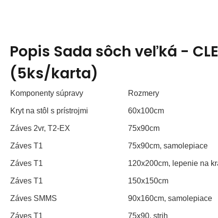
Popis
Sada sôch veľká - CL
(5ks/karta)
Komponenty súpravy
Rozmery
Kryt na stôl s prístrojmi
60x100cm
Záves 2vr, T2-EX
75x90cm
Záves T1
75x90cm, samolepiace
Záves T1
120x200cm, lepenie na kra
Záves T1
150x150cm
Záves SMMS
90x160cm, samolepiace
Záves T1
75x90, strih