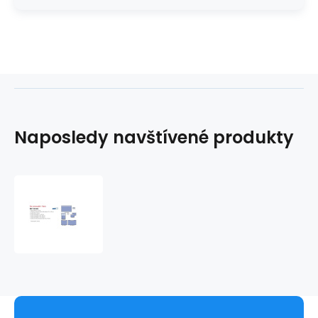
Naposledy navštívené produkty
Sada
univerzálna
-
Základná
imunita
BATIST
(12ks/košík)