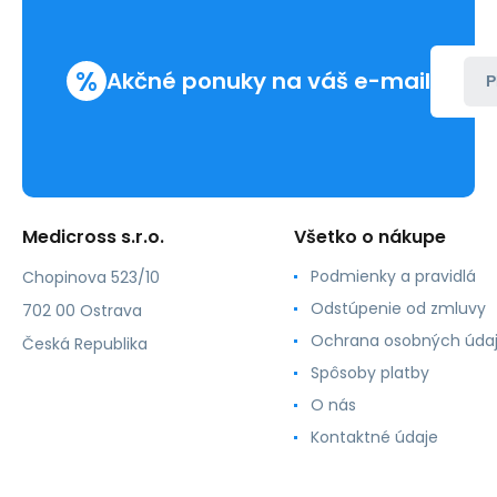
%
Akčné ponuky na váš e-mail
P
Medicross s.r.o.
Všetko o nákupe
Podmienky a pravidlá
Chopinova 523/10
Odstúpenie od zmluvy
702 00 Ostrava
Ochrana osobných úda
Česká Republika
Spôsoby platby
O nás
Kontaktné údaje