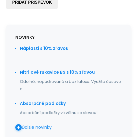
PRIDAŤ PRÍSPEVOK
NOVINKY
Náplasti s 10% zľavou
Nitrilové rukavice BS s 10% zľavou
Odolné, nepudrované a bez latexu. Využite časovo
o
Absorpčné podložky
Absorbční podložky v květnu se slevou!
Ďalšie novinky