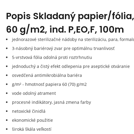
Popis
Skladaný papier/fólia,
60 g/m2, ind. P,EO,F, 100m
jednorazové sterilizačné nádoby na sterilizáciu, para, forma
3-násobný bariérový zvar pre optimálnu trvanlivosť
5-vrstvová fólia odolná proti roztrhnutiu
jednoduchý a čistý efekt odlepenia pre aseptické otváranie
osvedčená antimikrobiálna bariéra
g/m² - hmotnosť papiera 60 (70) g/m2
vode odolný atrament
procesné indikátory, jasná zmena farby
netoxické činidlá
ekonomické použitie
široká škála veľkostí