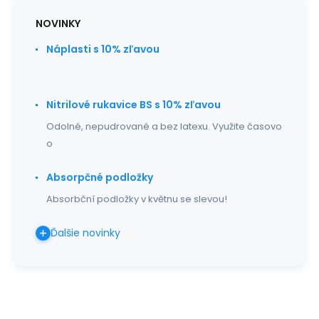
NOVINKY
Náplasti s 10% zľavou
Nitrilové rukavice BS s 10% zľavou
Odolné, nepudrované a bez latexu. Využite časovo
o
Absorpčné podložky
Absorbční podložky v květnu se slevou!
Ďalšie novinky