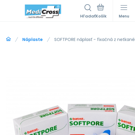
Hľadať
Menu
Náplaste
SOFTPORE náplasť - fixačná z netkanéh