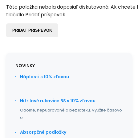
Táto položka nebola doposiaľ diskutovaná. Ak chcete by
tlačidlo Pridať príspevok
PRIDAŤ PRÍSPEVOK
NOVINKY
Náplasti s 10% zľavou
Nitrilové rukavice BS s 10% zľavou
Odolné, nepudrované a bez latexu. Využite časovo
o
Absorpčné podložky