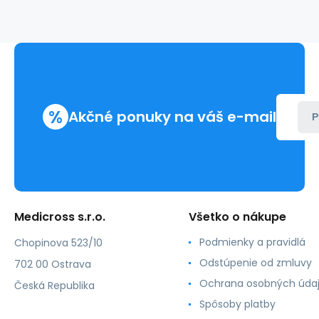
z
netkaného
textilu
%
Akčné ponuky na váš e-mail
P
Medicross s.r.o.
Všetko o nákupe
Podmienky a pravidlá
Chopinova 523/10
Odstúpenie od zmluvy
702 00 Ostrava
Ochrana osobných úda
Česká Republika
Spôsoby platby