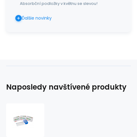
Absorbční podložky v květnu se slevou!
Ďalšie novinky
Naposledy navštívené produkty
SOFTPORE
náplasť
-
fixačná