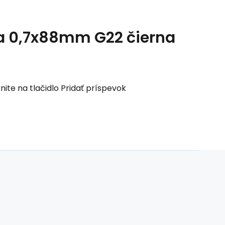
a 0,7x88mm G22 čierna
nite na tlačidlo Pridať príspevok