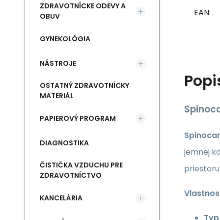
ZDRAVOTNÍCKE ODEVY A
EAN:
OBUV
GYNEKOLÓGIA
NÁSTROJE
Popi
OSTATNÝ ZDRAVOTNÍCKY
MATERIÁL
Spinoca
PAPIEROVÝ PROGRAM
Spinocan
DIAGNOSTIKA
jemnej k
ČISTIČKA VZDUCHU PRE
priestor
ZDRAVOTNÍCTVO
Vlastnost
KANCELÁRIA
Typ 