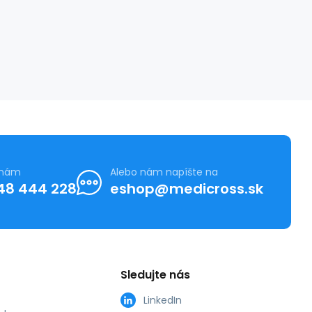
 nám
Alebo nám napíšte na
48 444 228
eshop@medicross.sk
Sledujte nás
LinkedIn