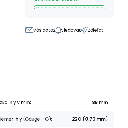
Váš dotaz
Sledovat
Zdieľať
žka ihly v mm:
88 mm
iemer ihly (Gauge – G):
22G (0,70 mm)