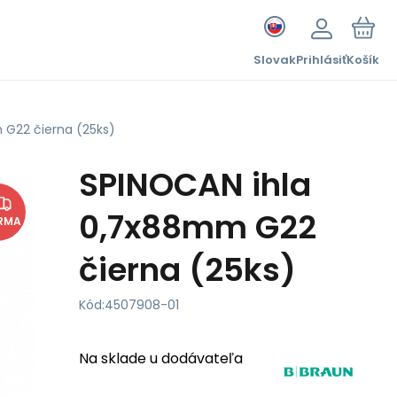
Slovak
Prihlásiť
Košík
 G22 čierna (25ks)
SPINOCAN ihla
0,7x88mm G22
RMA
čierna (25ks)
Kód:
4507908-01
Na sklade u dodávateľa