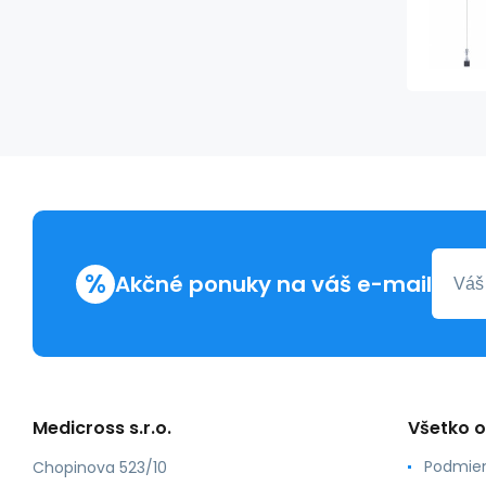
%
Akčné ponuky na váš e-mail
Medicross s.r.o.
Všetko 
Podmien
Chopinova 523/10