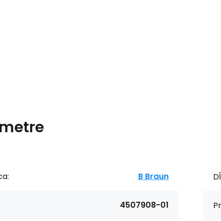
metre
ca:
B Braun
Dĺ
4507908-01
Pr