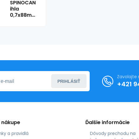
SPINOCAN
ihla
0,7x88mm
G22 čierna
(25ks)
Zavolajte
PRIHLÁSIŤ
+421 9
o nákupe
Ďalšie informácie
ky a pravidlá
Dôvody prechodu na