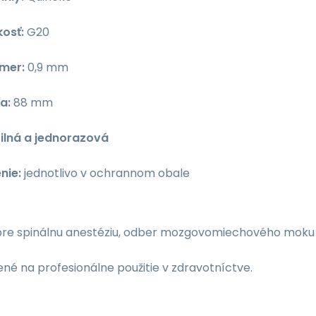
kosť:
G20
emer:
0,9 mm
a:
88 mm
rilná a jednorazová
nie:
jednotlivo v ochrannom obale
re spinálnu anestéziu, odber mozgovomiechového moku al
né na profesionálne použitie v zdravotníctve.