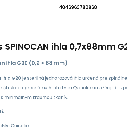
4046963780968
s
SPINOCAN ihla 0,7x88mm G2
n ihla G20 (0,9 × 88 mm)
 ihla G20
je sterilná jednorazová ihla určená pre spináln
onštrukcii a presnému hrotu typu Quincke umožňuje bez
u s minimálnym traumou tkanív.
i:
ihly:
Quincke