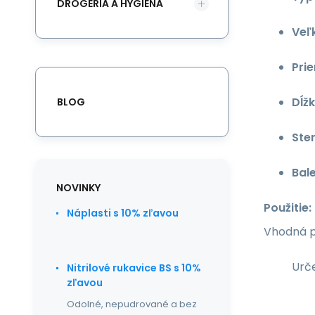
DROGÉRIA A HYGIENA
Veľ
Pri
Dĺžk
BLOG
Ste
Bale
NOVINKY
Použitie:
Náplasti s 10% zľavou
Vhodná p
Urče
Nitrilové rukavice BS s 10%
zľavou
Odolné, nepudrované a bez