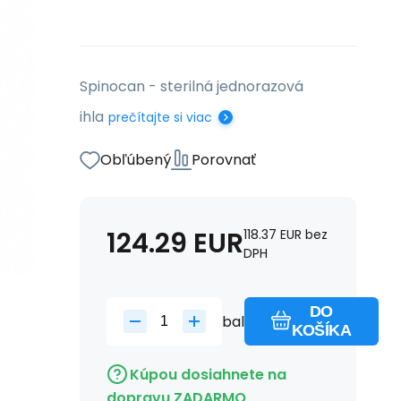
Spinocan - sterilná jednorazová
ihla
prečítajte si viac
Obľúbený
Porovnať
124.29
EUR
118.37
EUR
bez
DPH
DO
bal
KOŠÍKA
Kúpou dosiahnete na
dopravu ZADARMO