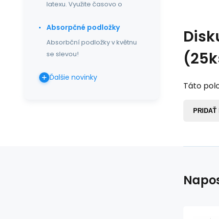
latexu. Využite časovo o
Absorpčné podložky
Disk
Absorbční podložky v květnu
(25k
se slevou!
Ďalšie novinky
Táto polo
PRIDAŤ
Napos