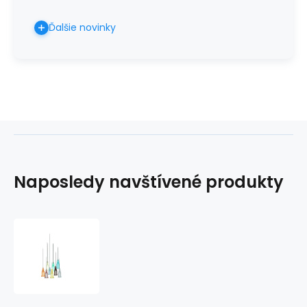
Ďalšie novinky
Naposledy navštívené produkty
STERICAN
-
ihla
ružová
18G