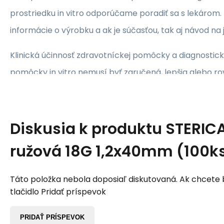
prostriedku in vitro odporúčame poradiť sa s lekárom. 
informácie o výrobku a ak je súčasťou, tak aj návod na j
Klinická účinnosť zdravotníckej pomôcky a diagnostick
pomôcky in vitro nemusí byť zaručená, lepšia alebo r
inej liečby alebo inej zdravotníckej pomôcky a diagnos
pomôcky in vitro a jej použitie môže byť spojené s rizik
Diskusia k produktu
STERICA
ružová 18G 1,2x40mm (100k
Táto položka nebola doposiaľ diskutovaná. Ak chcete by
tlačidlo Pridať príspevok
PRIDAŤ PRÍSPEVOK