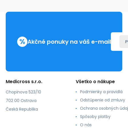
1,2x40mm
(100ks)
%
Akčné ponuky na váš e-mail
P
Medicross s.r.o.
Všetko o nákupe
Podmienky a pravidlá
Chopinova 523/10
Odstúpenie od zmluvy
702 00 Ostrava
Ochrana osobných úda
Česká Republika
Spôsoby platby
O nás