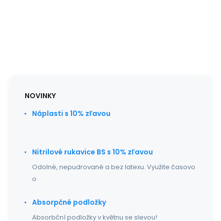
NOVINKY
Náplasti s 10% zľavou
Nitrilové rukavice BS s 10% zľavou
Odolné, nepudrované a bez latexu. Využite časovo
o
Absorpčné podložky
Absorbční podložky v květnu se slevou!