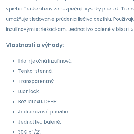
vpichu. Tenké steny zabezpečujú vysoký prietok. Tran
umožňuje sledovanie prúdenia liečiva cez ihlu. Používaj
inzulínovými striekačkami. Jednotlivo balené v blistri. St
Vlastnosti a výhody:
Ihla injekčná inzulínová.
Tenko-stenná.
Transparentný.
Luer lock.
Bez latexu, DEHP.
Jednorazové použitie.
Jednotlivo balené.
30G x 1/2".