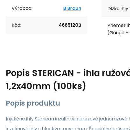
Výrobca:
B Braun
Dĺžka ihly
Kód:
4665120B
Priemer ih
(Gauge – 
Popis
STERICAN - ihla ružov
1,2x40mm (100ks)
Popis produktu
Injekčné ihly Sterican inzulín sú nerezové jednorazov
inzulínové ihly s hladkým povrchom. Špeciálne brúsený 