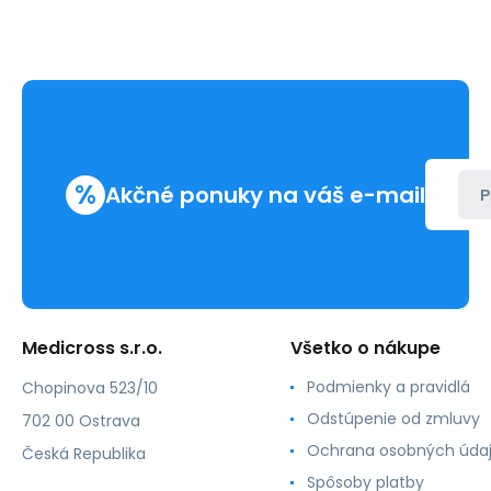
%
Akčné ponuky na váš e-mail
P
Medicross s.r.o.
Všetko o nákupe
Podmienky a pravidlá
Chopinova 523/10
Odstúpenie od zmluvy
702 00 Ostrava
Ochrana osobných úda
Česká Republika
Spôsoby platby