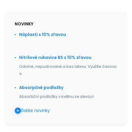
NOVINKY
Náplasti s 10% zľavou
Nitrilové rukavice BS s 10% zľavou
Odolné, nepudrované a bez latexu. Využite časovo
o
Absorpčné podložky
Absorbční podložky v květnu se slevou!
Ďalšie novinky