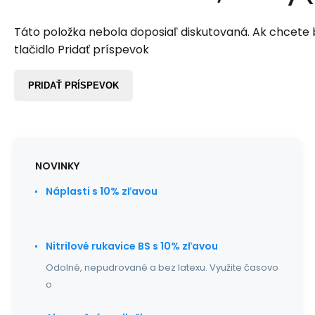
Táto položka nebola doposiaľ diskutovaná. Ak chcete by
tlačidlo Pridať príspevok
PRIDAŤ PRÍSPEVOK
NOVINKY
Náplasti s 10% zľavou
Nitrilové rukavice BS s 10% zľavou
Odolné, nepudrované a bez latexu. Využite časovo
o