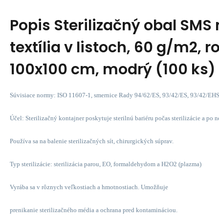
Popis
Sterilizačný obal SMS
textília v listoch, 60 g/m2, 
100x100 cm, modrý (100 ks)
Súvisiace normy: ISO 11607-1, smernice Rady 94/62/ES, 93/42/ES, 93/42/EH
Účel: Sterilizačný kontajner poskytuje sterilnú bariéru počas sterilizácie a po n
Používa sa na balenie sterilizačných sít, chirurgických súprav.
Typ sterilizácie: sterilizácia parou, EO, formaldehydom a H2O2 (plazma)
Vyrába sa v rôznych veľkostiach a hmotnostiach. Umožňuje
prenikanie sterilizačného média a ochrana pred kontamináciou.