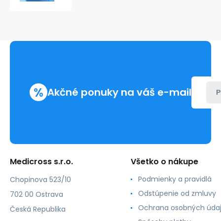
netkaná
textília
v
listoch,
60
g/m2,
rozmer
100x100
cm,
%
Akčné ponuky na váš e-mail
modrý
P
(100
ks)
Medicross s.r.o.
Všetko o nákupe
Podmienky a pravidlá
Chopinova 523/10
Odstúpenie od zmluvy
702 00 Ostrava
Ochrana osobných úda
Česká Republika