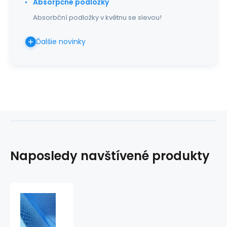
Absorpčné podložky
Absorbční podložky v květnu se slevou!
Ďalšie novinky
Naposledy navštívené produkty
Sterilizačný
obal
SMS