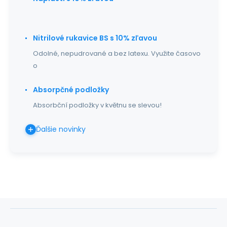
Nitrilové rukavice BS s 10% zľavou
Odolné, nepudrované a bez latexu. Využite časovo
o
Absorpčné podložky
Absorbční podložky v květnu se slevou!
Ďalšie novinky