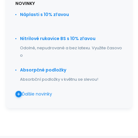
NOVINKY
Náplasti s 10% zľavou
Nitrilové rukavice BS s 10% zľavou
Odolné, nepudrované a bez latexu. Využite časovo
o
Absorpčné podložky
Absorbční podložky v květnu se slevou!
Ďalšie novinky