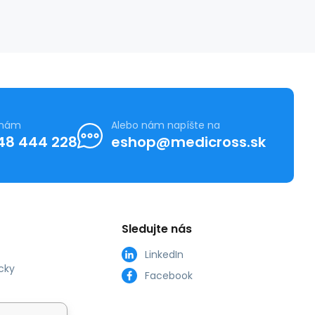
 nám
Alebo nám napíšte na
48 444 228
eshop@medicross.sk
Sledujte nás
LinkedIn
cky
Facebook