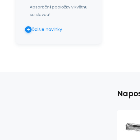
Absorbční podložky v květnu
se slevou!
Ďalšie novinky
Napos