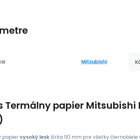
metre
ca:
Mitsubishi
Kó
s
Termálny papier Mitsubishi 
)
 papier
vysoký lesk
šírka 110 mm pre všetky čiernobiele v