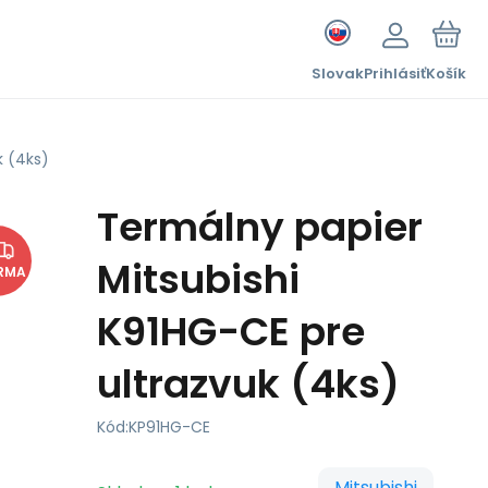
Slovak
Prihlásiť
Košík
k (4ks)
Termálny papier
Mitsubishi
RMA
K91HG-CE pre
ultrazvuk (4ks)
Kód:
KP91HG-CE
Mitsubishi