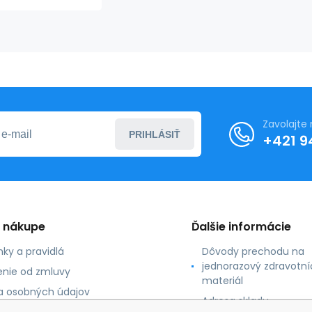
pre
ultrazvuk
(4ks)
Zavolajte
PRIHLÁSIŤ
+421 9
o nákupe
Ďalšie informácie
ky a pravidlá
Dôvody prechodu na
jednorazový zdravotní
nie od zmluvy
materiál
 osobných údajov
Adresa skladu