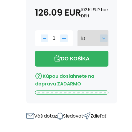
126.09
EUR
102.51
EUR
bez
DPH
DO KOŠÍKA
Kúpou dosiahnete na
dopravu ZADARMO
Váš dotaz
Sledovat
Zdieľať