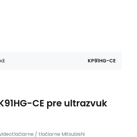
d:
KP91HG-CE
K91HG-CE pre ultrazvuk
ideotlačiarne / tlačiarne Mitsubishi