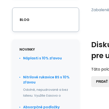
Zabalené 
BLOG
Disk
NOVINKY
pre 
Náplasti s 10% zľavou
Táto polo
Nitrilové rukavice BS s 10%
PRIDAŤ
zľavou
Odolné, nepudrované a bez
latexu. Využite časovo o
Absorpčné podložky