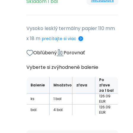
Skladom
1
bal
Vysoko lesklý termálny papier 110 mm
x 18 m
prečítajte si viac
Obľúbený
Porovnať
Vyberte si zvýhodnené balenie
Po
Balenie
Množstvo
zľava
zľave
za 1 bal
126.09
ks
1
bal
EUR
126.09
bal
4
bal
EUR