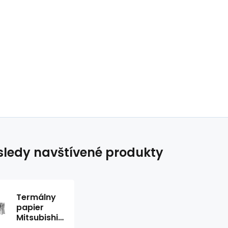
ledy navštívené produkty
Termálny
papier
Mitsubishi
K91HG-CE