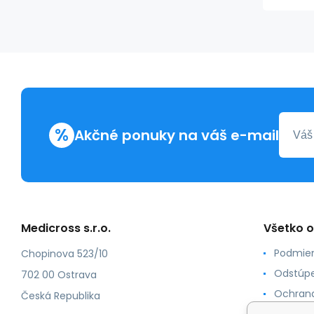
%
Akčné ponuky na váš e-mail
Medicross s.r.o.
Všetko 
Podmien
Chopinova 523/10
Odstúpe
702 00 Ostrava
Ochrana
Česká Republika