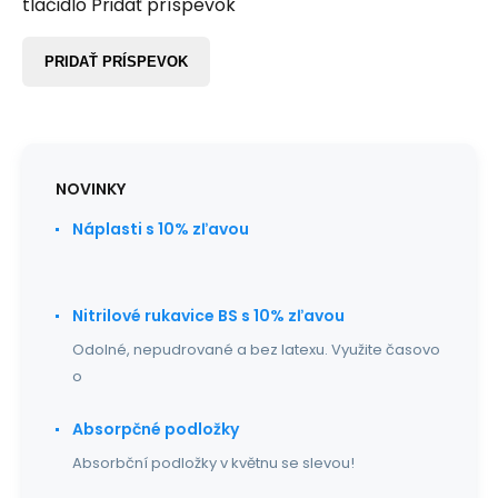
tlačidlo Pridať príspevok
PRIDAŤ PRÍSPEVOK
NOVINKY
Náplasti s 10% zľavou
Nitrilové rukavice BS s 10% zľavou
Odolné, nepudrované a bez latexu. Využite časovo
o
Absorpčné podložky
Absorbční podložky v květnu se slevou!