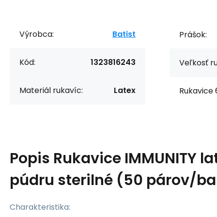
Výrobca:
Batist
Prášok:
Kód:
1323816243
Veľkosť r
Materiál rukavíc:
Latex
Rukavice 6
Popis
Rukavice IMMUNITY la
púdru sterilné (50 párov/ba
Charakteristika: