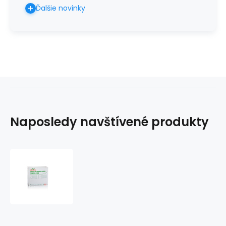
Ďalšie novinky
Naposledy navštívené produkty
Rukavice
IMMUNITY
latex
bez
púdru
sterilné