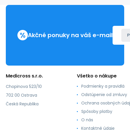
(50
párov/bal)
%
Akčné ponuky na váš e-mail
P
Medicross s.r.o.
Všetko o nákupe
Podmienky a pravidlá
Chopinova 523/10
Odstúpenie od zmluvy
702 00 Ostrava
Ochrana osobných úda
Česká Republika
Spôsoby platby
O nás
Kontaktné údaje