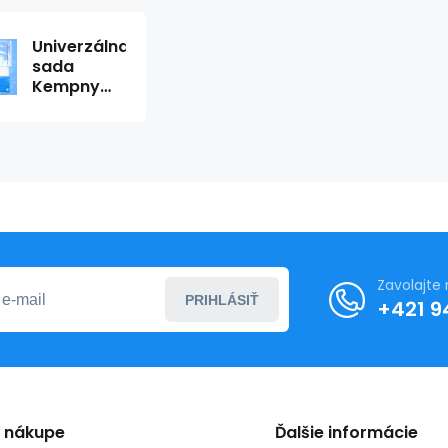
Univerzálna
sada
Kempny
(10ks/karta)
Zavolajte
PRIHLÁSIŤ
+421 9
o nákupe
Ďalšie informácie