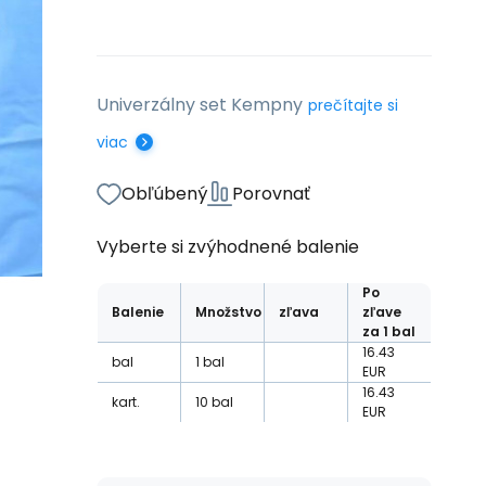
Univerzálny set Kempny
prečítajte si
viac
Obľúbený
Porovnať
Vyberte si zvýhodnené balenie
Po
Balenie
Množstvo
zľava
zľave
za 1 bal
16.43
bal
1
bal
EUR
16.43
kart.
10
bal
EUR