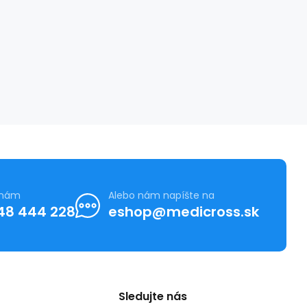
 nám
Alebo nám napíšte na
48 444 228
eshop@medicross.sk
Sledujte nás