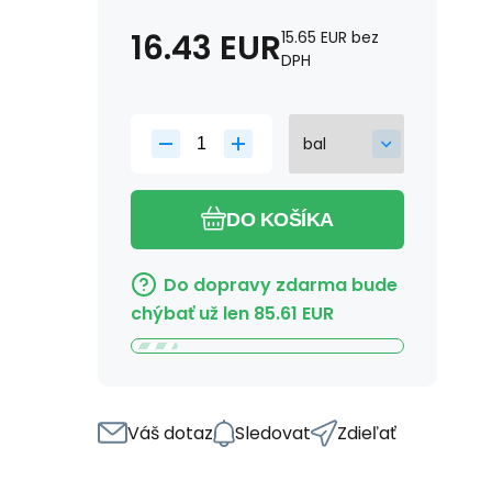
16.43
EUR
15.65
EUR
bez
DPH
DO KOŠÍKA
Do dopravy zdarma bude
chýbať už len
85.61
EUR
Váš dotaz
Sledovat
Zdieľať