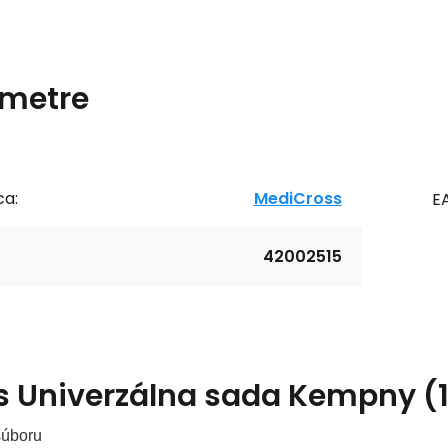
metre
ca:
MediCross
E
42002515
s
Univerzálna sada Kempny (
súboru