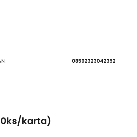
AN:
08592323042352
10ks/karta)