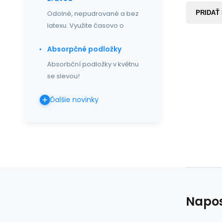
PRIDAŤ
Odolné, nepudrované a bez
latexu. Využite časovo o
Absorpčné podložky
Absorbční podložky v květnu
se slevou!
Ďalšie novinky
Napos