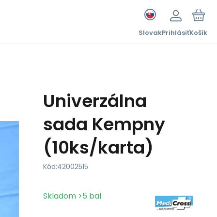
Slovak
Prihlásiť
Košík
Univerzálna
sada Kempny
(10ks/karta)
Kód:
42002515
Skladom
>5
bal