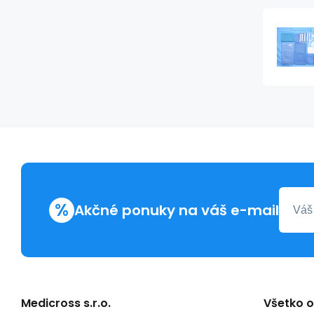
%
Akčné ponuky na váš e-mail
Medicross s.r.o.
Všetko 