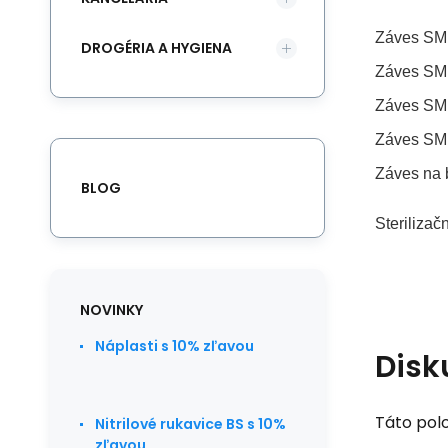
Záves SM
DROGÉRIA A HYGIENA
Záves SMM
Záves SMM
Záves SMM
Záves na 
BLOG
Steriliza
NOVINKY
Náplasti s 10% zľavou
Disk
Táto polo
Nitrilové rukavice BS s 10%
zľavou