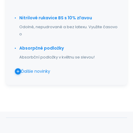
Nitrilové rukavice BS s 10% zľavou
Odolné, nepudrované a bez latexu. Využite časovo
o
Absorpčné podložky
Absorbční podložky v květnu se slevou!
Ďalšie novinky