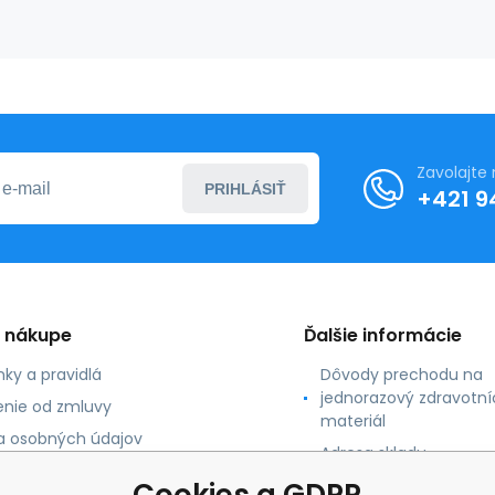
Zavolajte
PRIHLÁSIŤ
+421 9
o nákupe
Ďalšie informácie
ky a pravidlá
Dôvody prechodu na
jednorazový zdravotní
nie od zmluvy
materiál
 osobných údajov
Adresa skladu
 platby