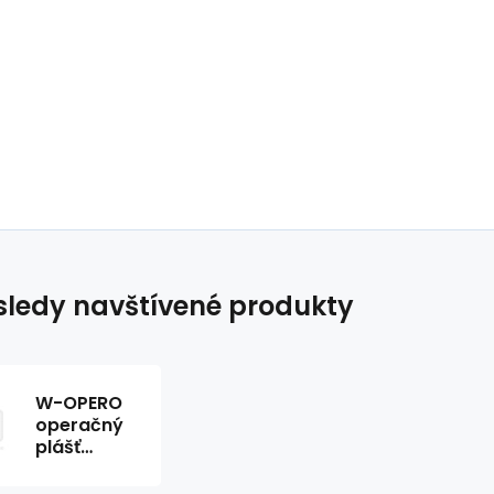
ledy navštívené produkty
W-OPERO
operačný
plášť
modrý