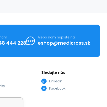
 nám
Alebo nám napíšte na
48 444 228
eshop@medicross.sk
Sledujte nás
LinkedIn
cky
Facebook