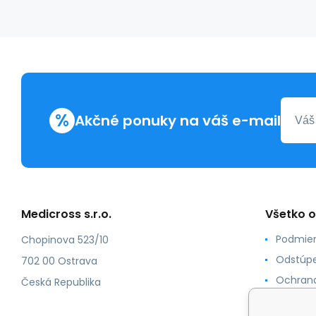
%
Akčné ponuky na váš e-mail
Medicross s.r.o.
Všetko 
Podmien
Chopinova 523/10
Odstúpe
702 00 Ostrava
Ochrana
Česká Republika
Spôsoby