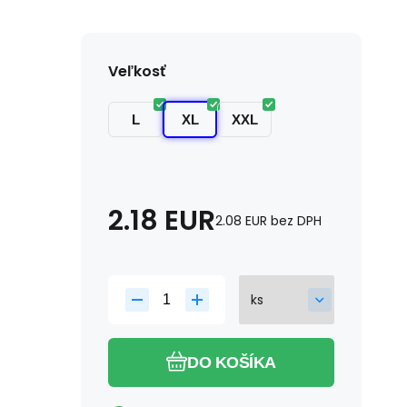
Veľkosť
L
XL
XXL
2.18
EUR
2.08
EUR
bez DPH
DO KOŠÍKA