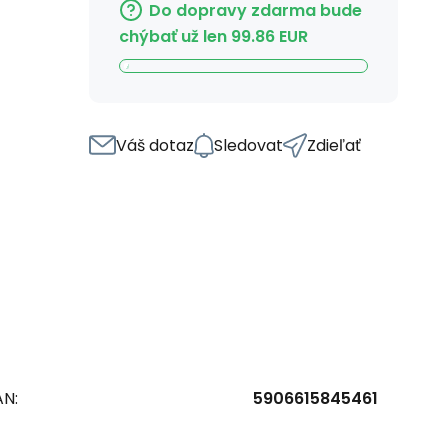
Do dopravy zdarma bude
chýbať už len
99.86
EUR
Váš dotaz
Sledovat
Zdieľať
AN:
5906615845461