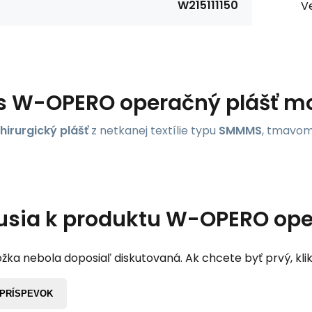
W215111150
Ve
s
W-OPERO operačný plášť m
hirurgický plášť
z netkanej textílie typu
SMMMS
, tmavom
usia k produktu
W-OPERO ope
žka nebola doposiaľ diskutovaná. Ak chcete byť prvý, klik
 PRÍSPEVOK