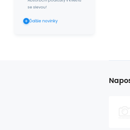
Absorbční podložky v květnu
se slevou!
Ďalšie novinky
Napos