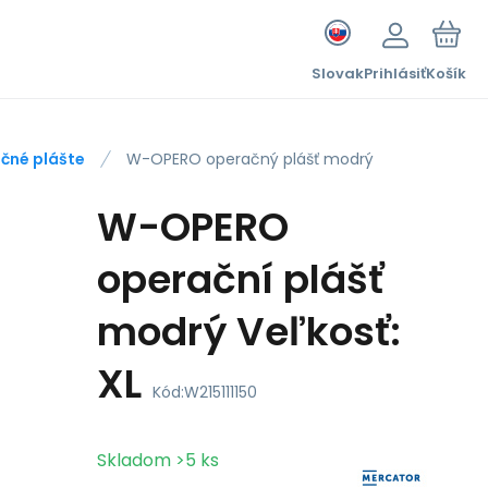
Slovak
Prihlásiť
Košík
čné plášte
W-OPERO operačný plášť modrý
W-OPERO
operační plášť
modrý Veľkosť:
XL
Kód:
W215111150
Skladom
>5
ks