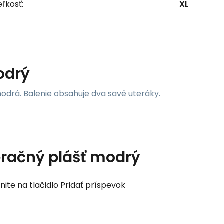
ľkosť:
XL
odrý
odrá. Balenie obsahuje dva savé uteráky.
račný plášť modrý
nite na tlačidlo Pridať príspevok