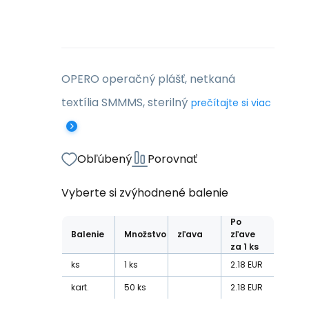
OPERO operačný plášť, netkaná
textília SMMMS, sterilný
prečítajte si viac
Obľúbený
Porovnať
Vyberte si zvýhodnené balenie
Po
Balenie
Množstvo
zľava
zľave
za 1 ks
ks
1
ks
2.18
EUR
kart.
50
ks
2.18
EUR