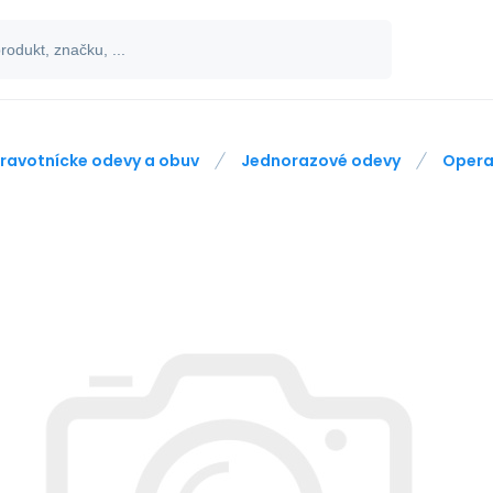
ravotnícke odevy a obuv
Jednorazové odevy
Opera