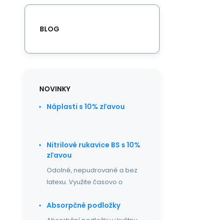
BLOG
NOVINKY
Náplasti s 10% zľavou
Nitrilové rukavice BS s 10%
zľavou
Odolné, nepudrované a bez
latexu. Využite časovo o
Absorpčné podložky