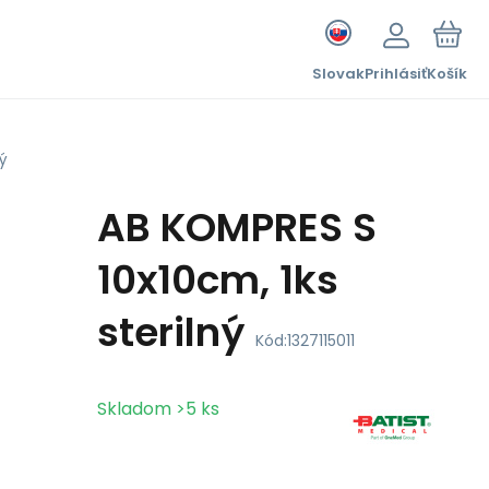
Slovak
Prihlásiť
Košík
ný
AB KOMPRES S
10x10cm, 1ks
sterilný
Kód:
1327115011
Skladom
>5
ks