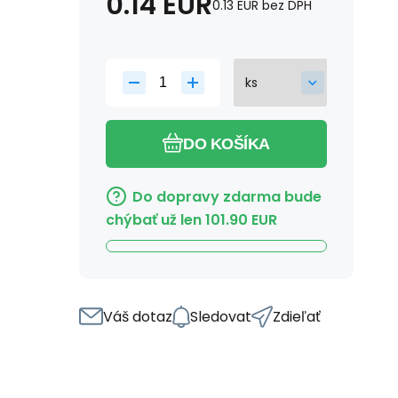
0.14
EUR
0.13
EUR
bez DPH
DO KOŠÍKA
Do dopravy zdarma bude
chýbať už len
101.90
EUR
Váš dotaz
Sledovat
Zdieľať