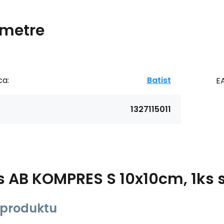
metre
ca:
Batist
E
1327115011
s
AB KOMPRES S 10x10cm, 1ks s
 produktu