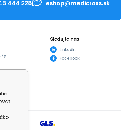
48 444 228
eshop@medicross.sk
Sledujte nás
LinkedIn
cky
Facebook
tie
ovať
íčko