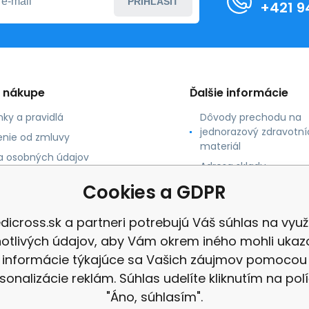
PRIHLÁSIŤ
+421 9
o nákupe
Ďalšie informácie
ky a pravidlá
Dôvody prechodu na
jednorazový zdravotní
nie od zmluvy
materiál
 osobných údajov
Adresa skladu
 platby
Cookies a GDPR
né údaje
dicross.sk a partneri potrebujú Váš súhlas na využi
notlivých údajov, aby Vám okrem iného mohli ukaz
informácie týkajúce sa Vašich záujmov pomocou
sonalizácie reklám. Súhlas udelíte kliknutím na pol
"Áno, súhlasím".