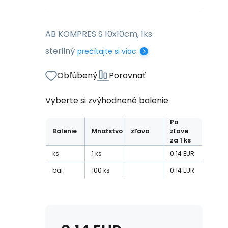
AB KOMPRES S 10x10cm, 1ks
sterilný
prečítajte si viac
Obľúbený
Porovnať
Vyberte si zvýhodnené balenie
Po
Balenie
Množstvo
zľava
zľave
za 1 ks
ks
1
ks
0.14
EUR
bal
100
ks
0.14
EUR