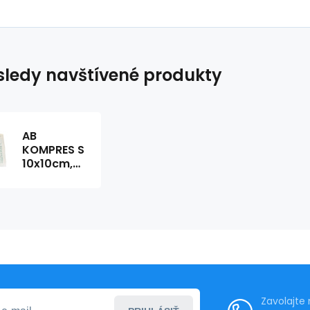
ledy navštívené produkty
AB
KOMPRES S
10x10cm,
1ks sterilný
Zavolajte