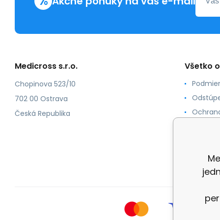
%
Akčné ponuky na váš e-mail
Medicross s.r.o.
Všetko 
Podmien
Chopinova 523/10
Odstúpe
702 00 Ostrava
Ochrana
Česká Republika
Spôsoby
O nás
Kontakt
Me
jed
per