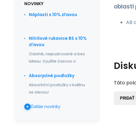
NOVINKY
oblasti 
Náplasti s 10% zľavou
AB o
Nitrilové rukavice BS s 10%
zľavou
Odolné, nepudrované a bez
latexu. Využite časovo o
Disk
Absorpčné podložky
Táto polo
Absorbční podložky v květnu
se slevou!
PRIDAŤ
Ďalšie novinky