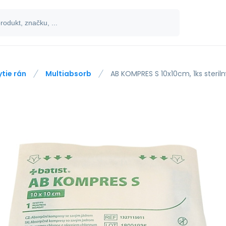
ytie rán
Multiabsorb
AB KOMPRES S 10x10cm, 1ks steril