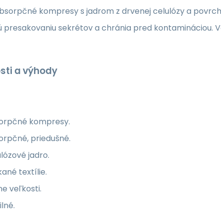
bsorpčné kompresy s jadrom z drvenej celulózy a povrcho
ú presakovaniu sekrétov a chránia pred kontamináciou. V
sti a výhody
orpčné kompresy.
orpčné, priedušné.
lózové jadro.
ané textílie.
e veľkosti.
ilné.