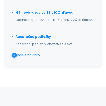
Nitrilové rukavice BS s 10% zľavou
Odolné, nepudrované a bez latexu. Využite časovo
o
Absorpčné podložky
Absorbční podložky v květnu se slevou!
Ďalšie novinky