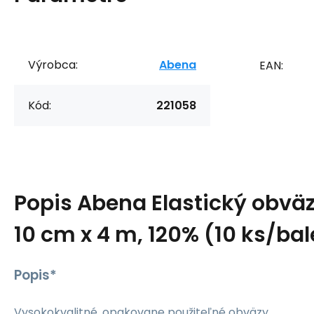
Výrobca:
Abena
EAN:
Kód:
221058
Popis
Abena Elastický obvä
10 cm x 4 m, 120% (10 ks/bal
Popis*
Vysokokvalitné, opakovane použiteľné obväzy