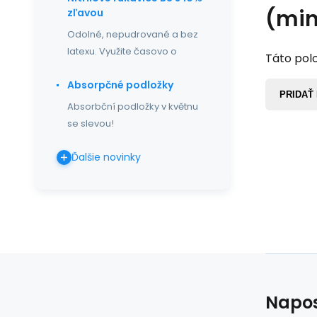
(min
zľavou
Odolné, nepudrované a bez
latexu. Využite časovo o
Táto polo
Absorpčné podložky
PRIDAŤ
Absorbční podložky v květnu
se slevou!
Ďalšie novinky
Napos