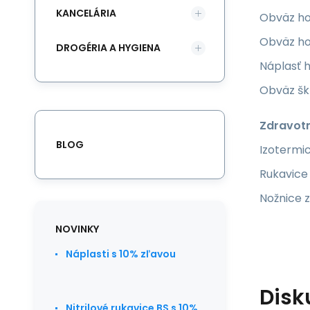
KANCELÁRIA
Obväz ho
Obväz ho
DROGÉRIA A HYGIENA
Náplasť h
Obväz šk
Zdravot
BLOG
Izotermic
Rukavice 
Nožnice z
NOVINKY
Náplasti s 10% zľavou
Disk
Nitrilové rukavice BS s 10%