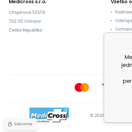
Medicross s.r.o.
Všetko 
Podmien
Chopinova 523/10
Odstúpe
702 00 Ostrava
Ochrana
Česká Republika
Spôsoby
O nás
Kontakt
Me
jed
per
© 2026 Medicross.sk
Súkromie