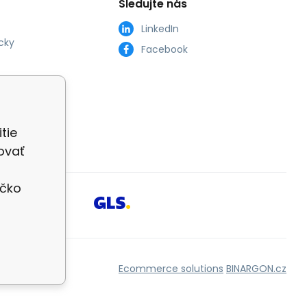
Sledujte nás
LinkedIn
cky
Facebook
tie
ovať
íčko
Ecommerce solutions
BINARGON.cz