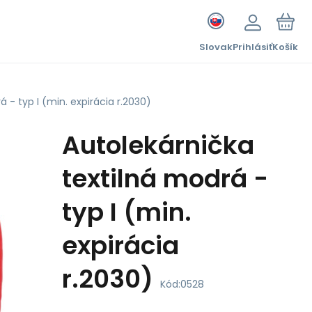
Slovak
Prihlásiť
Košík
 - typ I (min. expirácia r.2030)
Autolekárnička
textilná modrá -
typ I (min.
expirácia
r.2030)
Kód:
0528