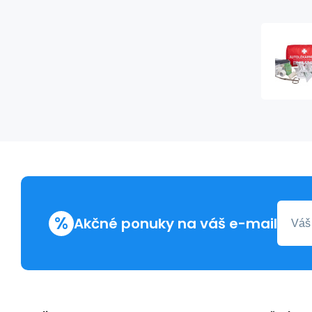
%
Akčné ponuky na váš e-mail