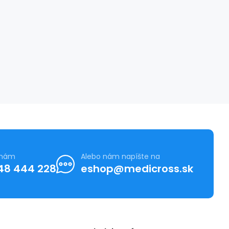
 nám
Alebo nám napíšte na
48 444 228
eshop@medicross.sk