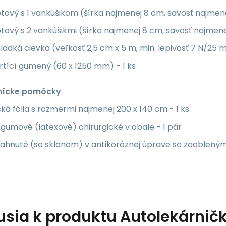
tový s 1 vankúšikom (šírka najmenej 8 cm, savosť najmen
tový s 2 vankúšikmi (šírka najmenej 8 cm, savosť najmen
ladká cievka (veľkosť 2,5 cm x 5 m, min. lepivosť 7 N/25 m
rtící gumený (60 x 1250 mm) - 1 ks
nícke pomôcky
ká fólia s rozmermi najmenej 200 x 140 cm - 1 ks
gumové (latexové) chirurgické v obale - 1 pár
ahnuté (so sklonom) v antikoróznej úprave so zaoblenými 
usia k produktu
Autolekárničk