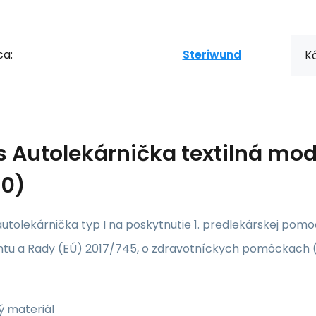
ca:
Steriwund
Kó
s
Autolekárnička textilná modr
30)
autolekárnička typ I na poskytnutie 1. predlekárskej pomo
tu a Rady (EÚ) 2017/745, o zdravotníckych pomôckach
 materiál