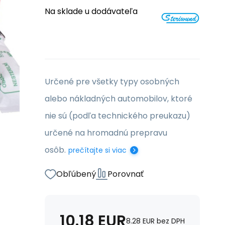
Na sklade u dodávateľa
Určené pre všetky typy osobných
alebo nákladných automobilov, ktoré
nie sú (podľa technického preukazu)
určené na hromadnú prepravu
osôb.
prečítajte si viac
Obľúbený
Porovnať
10.18
EUR
8.28
EUR
bez DPH