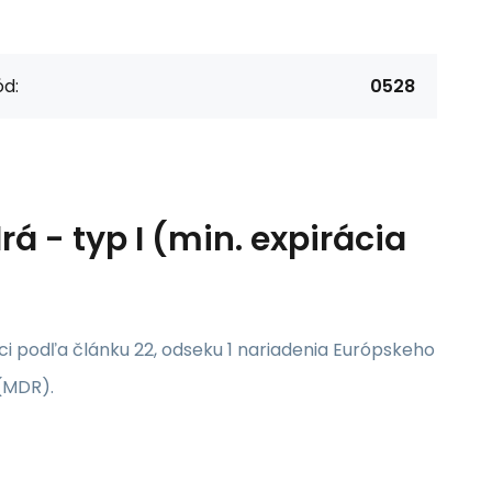
d:
0528
á - typ I (min. expirácia
ci
podľa článku 22, odseku 1 nariadenia Európskeho
 (MDR)
.