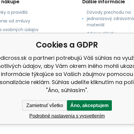
o nákupe
Ďalšie informácie
ky a pravidlá
Dôvody prechodu na
jednorazový zdravotní
nie od zmluvy
materiál
 osobných údajov
Adresa skladu
 platby
Cookies a GDPR
né údaje
dicross.sk a partneri potrebujú Váš súhlas na využi
notlivých údajov, aby Vám okrem iného mohli ukaz
informácie týkajúce sa Vašich záujmov pomocou
sonalizácie reklám. Súhlas udelíte kliknutím na pol
"Áno, súhlasím".
Zamietnuť všetko
Áno, akceptujem
Podrobné nastavenia s vysvetlením
 |
Mapa stránok