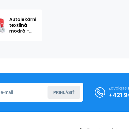
Autolekárnička
textilná
modrá -
typ I (min.
expirácia
r.2030)
Zavolajte
PRIHLÁSIŤ
+421 9