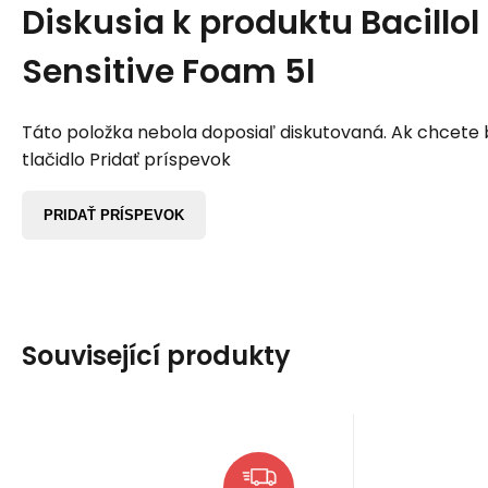
Diskusia k produktu
Bacillol
Sensitive Foam 5l
Táto položka nebola doposiaľ diskutovaná. Ak chcete by
tlačidlo Pridať príspevok
PRIDAŤ PRÍSPEVOK
Související produkty
Kód:
EAN:
SCH144307
sch144307
EAN:
Kód
Na sklade u dodávateľa
Sk
126.68
EUR
Vaňa na dezinfekciu
Vyš