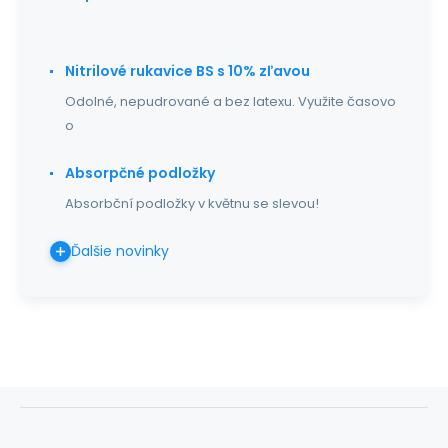
Nitrilové rukavice BS s 10% zľavou
Odolné, nepudrované a bez latexu. Využite časovo
o
Absorpčné podložky
Absorbční podložky v květnu se slevou!
Ďalšie novinky