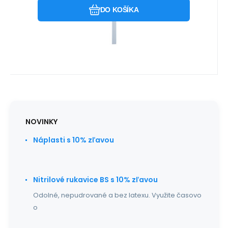
DO KOŠÍKA
NOVINKY
Náplasti s 10% zľavou
Nitrilové rukavice BS s 10% zľavou
Odolné, nepudrované a bez latexu. Využite časovo
o