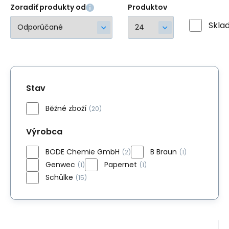
Zoradiť produkty od
Produktov
Skla
Stav
Běžné zboží
(20)
Výrobca
BODE Chemie GmbH
B Braun
(2)
(1)
Genwec
Papernet
(1)
(1)
Schülke
(15)