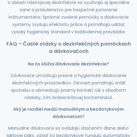
V oblasti nástrojovej dezinfekcie sa využívajú aj špeciálne
vane a príslušenstvo pre bezpečné ponorenie
inštrumentária. Správne zvolené pomôcky a dávkovacie
systémy zvyšujú efektivitu práce a pomáhajú udržať
vysoký hygienický štandard v každodennej prevádzke.
FAQ – Časté otázky o dezinfekčných pomôckach
a dávkovačoch
Na čo slúžia dávkovače dezinfekcie?
Dávkovače umožňujú presné a hygienické dávkovanie
dezinfekčných prostriedkov. Zároveň pomáhajú znížiť
spotrebu a obmedzujú priamy kontakt rúk s obsahom
nádoby, čím bránia krížovej kontaminácii.
Aký je rozdiel medzi manuálnym a bezdotykovým
dávkovačom?
Manuálne dávkovače sa ovládajú stlačením dlane alebo
lakťovej páky, zatiaľ čo bezdotykové fungujú automaticky