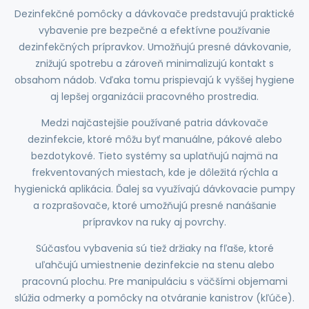
Dezinfekčné pomôcky a dávkovače predstavujú praktické
vybavenie pre bezpečné a efektívne používanie
dezinfekčných prípravkov. Umožňujú presné dávkovanie,
znižujú spotrebu a zároveň minimalizujú kontakt s
obsahom nádob. Vďaka tomu prispievajú k vyššej hygiene
aj lepšej organizácii pracovného prostredia.
Medzi najčastejšie používané patria dávkovače
dezinfekcie, ktoré môžu byť manuálne, pákové alebo
bezdotykové. Tieto systémy sa uplatňujú najmä na
frekventovaných miestach, kde je dôležitá rýchla a
hygienická aplikácia. Ďalej sa využívajú dávkovacie pumpy
a rozprašovače, ktoré umožňujú presné nanášanie
prípravkov na ruky aj povrchy.
Súčasťou vybavenia sú tiež držiaky na fľaše, ktoré
uľahčujú umiestnenie dezinfekcie na stenu alebo
pracovnú plochu. Pre manipuláciu s väčšími objemami
slúžia odmerky a pomôcky na otváranie kanistrov (kľúče).