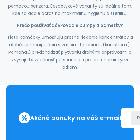
pomocou senzora. Bezdotykové varianty sú ideálne tam,
kde sa kladie dôraz na maximálnu hygienu a sterilitu.
Prečo používať dávkovacie pumpy a odmerky?
Tieto pomôcky umožňujú presné riedenie koncentrátov a
uľahčujú manipuláciu s väčšími baleniami (kanistrami).
Pomáhajú predchádzať plytvaniu drahými prípravkami a
zvyšujú bezpečnosť personálu pri práci s chemickými
látkami.
%
Akčné ponuky na váš e-mail
P