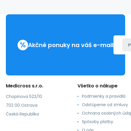
%
Akčné ponuky na váš e-mail
P
Medicross s.r.o.
Všetko o nákupe
Podmienky a pravidlá
Chopinova 523/10
Odstúpenie od zmluvy
702 00 Ostrava
Ochrana osobných úda
Česká Republika
Spôsoby platby
O nás