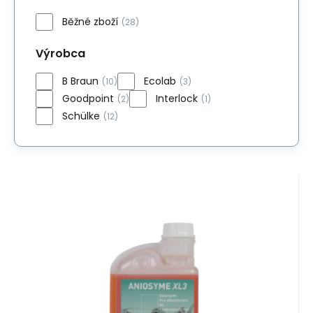
Běžné zboží
(28)
Výrobca
B Braun
Ecolab
(10)
(3)
Goodpoint
Interlock
(2)
(1)
Schülke
(12)
Kód:
3113250
Skladom
>5
ks
38.55
EUR
Aniosyme XL3 1L
Prípravok na vysoko účinné čistenie a
dekontamináciu inštrumentária, vrátane
endoskopického vybavenia
Obľúbený
Porovnať