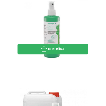
10.16
EUR
Softasept N 250ml s
rozprašovačom bezfarebný
Alkoholový roztok na priame použitie na
dezinfekciu pokožky.
Obľúbený
Porovnať
DO KOŠÍKA
Kód:
19343
Skladom
1
ks
73.28
EUR
Softasept N 5L bezfarebný
Alkoholový roztok na priame použitie na