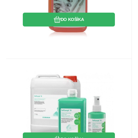
DO KOŠÍKA
Kód:
19342
Skladom
2
ks
17.68
EUR
Softasept N 1000ml bezfarebný
Alkoholový roztok na priame použitie na
dezinfekciu pokožky.
Obľúbený
Porovnať