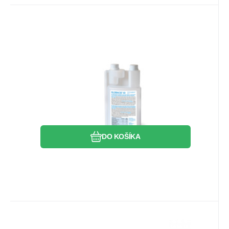
EAN:
Kód:
8596658019119
1-242-701910
Skladom
1
ks
Goodpoint
18.13
EUR
GLOBACID ID 1L
Terralin protect 5L
Obľúbený
Porovnať
DO KOŠÍKA
EAN:
Kód:
7612449117251
19340
Skladom
>5
ks