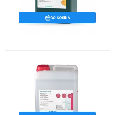
Obľúbený
Porovnať
DO KOŠÍKA
Kód:
BBR19049
Na sklade u dodávateľa
77.75
EUR
Meliseptol Rapid 5L
Alkoholový dezinfekčný prostriedok na
priame použitie na rýchlu dezinfekciu
malých povrchov a predmetov
Obľúbený
Porovnať