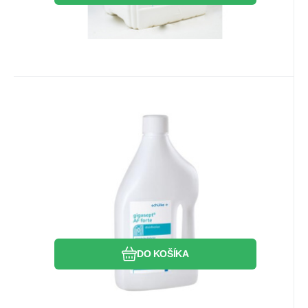
EAN:
Kód:
4032651984794
SCH70003573
Skladom
2
ks
84.54
EUR
Gigasept AF forte 2l
Gigasept AF forte 2l
Obľúbený
Porovnať
DO KOŠÍKA