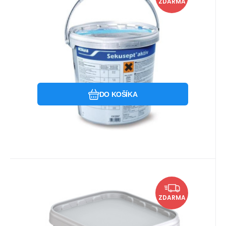
ZDARMA
Vysoko účinný čistiaci a dezinfekčný
prípravok pre nástrojovú dezinfekciu
vrátane endoskopov a dezinfekciu a
čistenie plôch a povrchov vrátane kúpacej
Obľúbený
Porovnať
vane.
DO KOŠÍKA
Kód:
BBR180387
Na sklade u dodávateľa
415.78
EUR
Stabimed ultra 6kg
ZDARMA
Dezinfekčný prostriedok pre vyšší stupeň
manuálnej dezinfekcie nástrojov