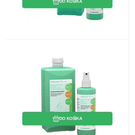
DO KOŠÍKA
EAN:
Kód:
7612449117602
19347
Skladom
>5
ks
73.55
EUR
Softasept N 5L farbený
Alkoholový roztok na priame použitie na
dezinfekciu pokožky.
Obľúbený
Porovnať
DO KOŠÍKA