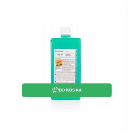
EAN:
7612449146855
Kód:
19829
Skladom
1
ks
36.81
EUR
Stabimed fresh 1l
Čistenie a dezinfekcia termolabilných a
termostabilných nástrojov a
zdravotníckych pomôcok
Obľúbený
Porovnať
DO KOŠÍKA