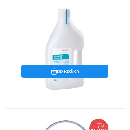
EAN:
Kód:
4032651074259
SCH107425
Na sklade u dodávateľa
73.78
EUR
Gigasept instru AF 2L
gigasept® instru AF je bezaldehydový
dezinfekčný a čistiaci prostriedok pre
lekárske inštrumentárium
Obľúbený
Porovnať
DO KOŠÍKA
Kód:
ECO3050590
Na sklade u dodávateľa
250.76
EUR
Sekusept aktiv 6kg