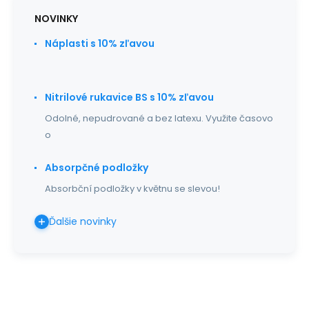
NOVINKY
Náplasti s 10% zľavou
Nitrilové rukavice BS s 10% zľavou
Odolné, nepudrované a bez latexu. Využite časovo
o
Absorpčné podložky
Absorbční podložky v květnu se slevou!
Ďalšie novinky