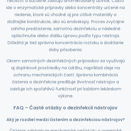
nečistôt a súčasne zaisťujú antimikrobiálny účinok. Často
ide o enzymatické prípravky alebo koncentráty určené na
riedenie, ktoré sú vhodné aj pre citlivé materiály a
zložitejšie konštrukcie, ako sú endoskopy. Proces zvyčajne
zahŕňa predčistenie, samotnú dezinfekciu a následné
opláchnutie alebo ďalšiu úpravu podľa typu nástroja.
Dôležitá je tiež správna koncentrácia roztoku a dodržanie
doby pôsobenia.
Okrem samotných dezinfekčných prípravkov sa využívajú
aj doplnkové prostriedky na údržbu, napríklad oleje na
ochranu mechanických častí. Správna kombinácia
čistenia a dezinfekcie predlžuje životnosť nástrojov a
zaisťuje ich spoľahlivú funkčnosť pri každom lekárskom
výkone.
FAQ – Časté otázky o dezinfekcii nástrojov
Aký je rozdiel medzi čistením a dezinfekciou nástrojov?
Čistenie odstraňuje mechanické nečistoty a organické