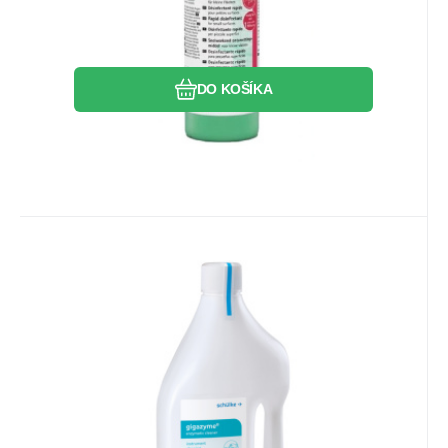
Obľúbený
Porovnať
DO KOŠÍKA
EAN:
Kód:
4032651984282
SCH70003409
Skladom
1
ks
41.92
EUR
Gigazyme 2L
Nepenivý neutrálny enzymatický tekutý
čistiaci prostriedok na báze
neionogénnych tenzidov. Vhodné na
manuálne a poloautomatické čistenie
Obľúbený
Porovnať
endoskopov a chirurgických nástrojov.
Vhodné na použitie v ultrazvukových