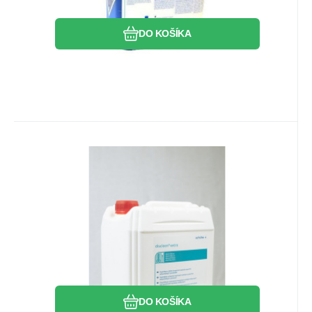
DO KOŠÍKA
EAN:
Kód:
8595638103008
BOC70000088
Skladom
1
ks
76.59
EUR
Discleen Extra 5 kg
Discleen Extra 5 kg
Obľúbený
Porovnať
DO KOŠÍKA