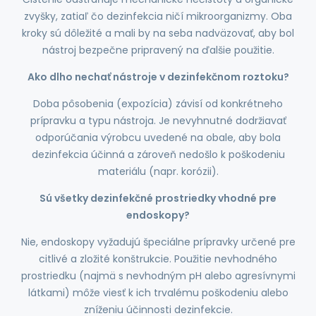
zvyšky, zatiaľ čo dezinfekcia ničí mikroorganizmy. Oba
kroky sú dôležité a mali by na seba nadväzovať, aby bol
nástroj bezpečne pripravený na ďalšie použitie.
Ako dlho nechať nástroje v dezinfekčnom roztoku?
Doba pôsobenia (expozícia) závisí od konkrétneho
prípravku a typu nástroja. Je nevyhnutné dodržiavať
odporúčania výrobcu uvedené na obale, aby bola
dezinfekcia účinná a zároveň nedošlo k poškodeniu
materiálu (napr. korózii).
Sú všetky dezinfekčné prostriedky vhodné pre
endoskopy?
Nie, endoskopy vyžadujú špeciálne prípravky určené pre
citlivé a zložité konštrukcie. Použitie nevhodného
prostriedku (najmä s nevhodným pH alebo agresívnymi
látkami) môže viesť k ich trvalému poškodeniu alebo
zníženiu účinnosti dezinfekcie.