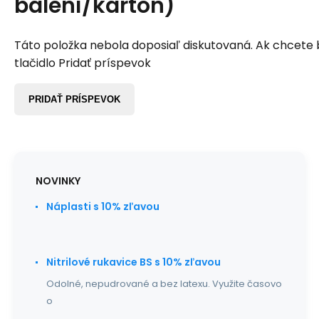
balení/kartón)
Táto položka nebola doposiaľ diskutovaná. Ak chcete by
tlačidlo Pridať príspevok
PRIDAŤ PRÍSPEVOK
NOVINKY
Náplasti s 10% zľavou
Nitrilové rukavice BS s 10% zľavou
Odolné, nepudrované a bez latexu. Využite časovo
o