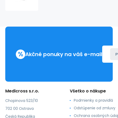
B-
CELL
-
15x20cm
(1kg/balenie)
(12
balení/kartón)
%
Akčné ponuky na váš e-mail
P
Medicross s.r.o.
Všetko o nákupe
Podmienky a pravidlá
Chopinova 523/10
Odstúpenie od zmluvy
702 00 Ostrava
Ochrana osobných úda
Česká Republika