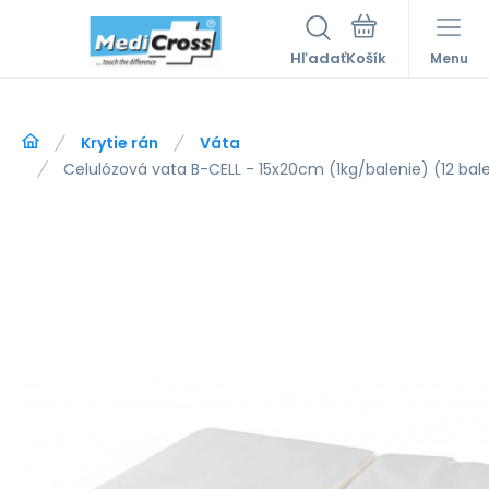
Hľadať
Menu
Krytie rán
Váta
Celulózová vata B-CELL - 15x20cm (1kg/balenie) (12 bal