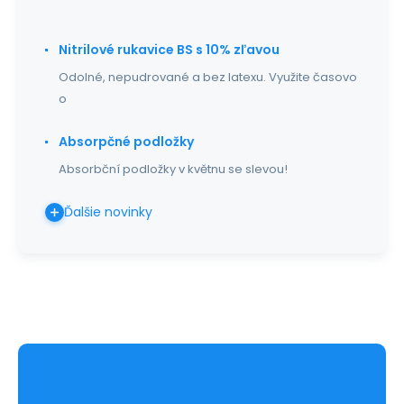
Nitrilové rukavice BS s 10% zľavou
Odolné, nepudrované a bez latexu. Využite časovo
o
Absorpčné podložky
Absorbční podložky v květnu se slevou!
Ďalšie novinky