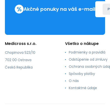
%
Akčné ponuky na váš e-mail
P
Medicross s.r.o.
Všetko o nákupe
Podmienky a pravidlá
Chopinova 523/10
Odstúpenie od zmluvy
702 00 Ostrava
Ochrana osobných úda
Česká Republika
Spôsoby platby
O nás
Kontaktné údaje