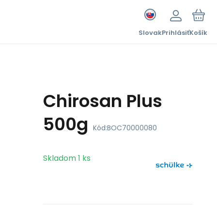
Slovak
Prihlásiť
Košík
Chirosan Plus
500g
Kód:
BOC70000080
Skladom
1
ks