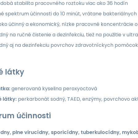
dobá stabilita pracovného roztoku viac ako 36 hodín
é spektrum účinnosti do 10 minút, vrátane bakteriálnych
oko účinný a ekonomický, nízke pracovné koncentrácie o
ný na ručné čistenie a dezinfekciu, tiež na použitie v ult
dný aj na dezinfekciu povrchov zdravotníckych pomôco
é látky
átka:
generovaná kyselina peroxyoctová
 látky:
perkarbonát sodný, TAED, enzýmy, povrchovo aktív
rum účinnosti
ídny, plne virucídny, sporicídny, tuberkulocídny, myko