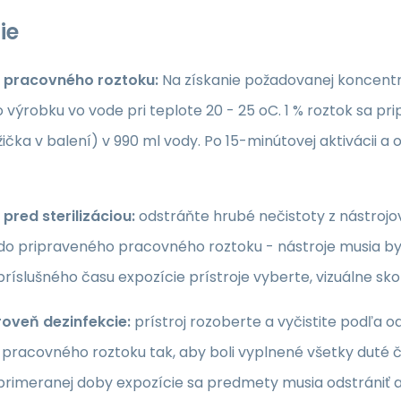
ie
 pracovného roztoku:
Na získanie požadovanej koncent
výrobku vo vode pri teplote 20 - 25 oC. 1 % roztok sa pr
žička v balení) v 990 ml vody. Po 15-minútovej aktivácii
pred sterilizáciou:
odstráňte hrubé nečistoty z nástrojov 
 do pripraveného pracovného roztoku - nástroje musia by
príslušného času expozície prístroje vyberte, vizuálne sko
roveň dezinfekcie:
prístroj rozoberte a vyčistite podľa 
 pracovného roztoku tak, aby boli vyplnené všetky duté č
primeranej doby expozície sa predmety musia odstrániť a 