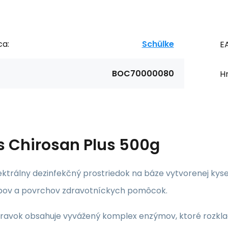
ca:
Schülke
E
BOC70000080
H
s
Chirosan Plus 500g
ktrálny dezinfekčný prostriedok na báze vytvorenej kyse
ov a povrchov zdravotníckych pomôcok.
ravok obsahuje vyvážený komplex enzýmov, ktoré rozkladaj