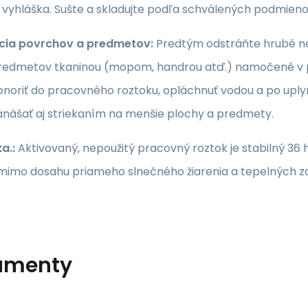
 vyhláška. Sušte a skladujte podľa schválených podmieno
cia povrchov a predmetov:
Predtým odstráňte hrubé ne
redmetov tkaninou (mopom, handrou atď.) namočené v 
noriť do pracovného roztoku, opláchnuť vodou a po uplyn
nášať aj striekaním na menšie plochy a predmety.
a.:
Aktivovaný, nepoužitý pracovný roztok je stabilný 36
mimo dosahu priameho slnečného žiarenia a tepelných zdr
umenty