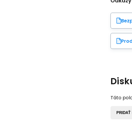
Odkazy
Bezp
Prod
Disk
Táto polo
PRIDAŤ