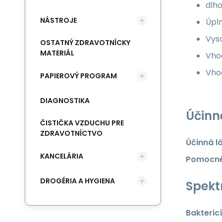
dlho
NÁSTROJE
Úpln
Vys
OSTATNÝ ZDRAVOTNÍCKY
MATERIÁL
Vhod
Vho
PAPIEROVÝ PROGRAM
DIAGNOSTIKA
Účinn
ČISTIČKA VZDUCHU PRE
ZDRAVOTNÍCTVO
Účinná l
KANCELÁRIA
Pomocné
DROGÉRIA A HYGIENA
Spekt
Bakteric