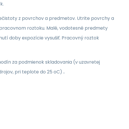
k.
čistoty z povrchov a predmetov. Utrite povrchy a
pracovnom roztoku. Malé, vodotesné predmety
utí doby expozície vysušiť. Pracovný roztok
 hodín za podmienok skladovania (v uzavretej
ojov, pri teplote do 25 oC)
.