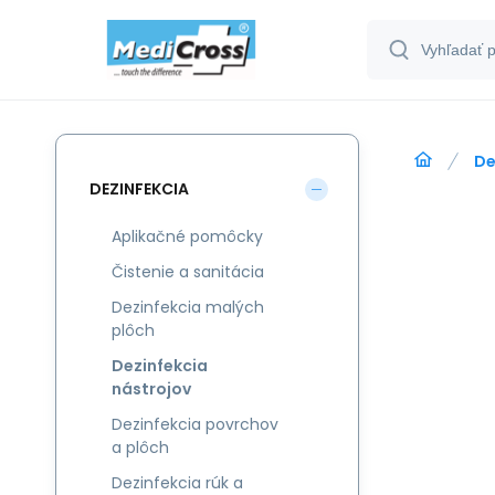
De
DEZINFEKCIA
Aplikačné pomôcky
Čistenie a sanitácia
Dezinfekcia malých
plôch
Dezinfekcia
nástrojov
Dezinfekcia povrchov
a plôch
Dezinfekcia rúk a