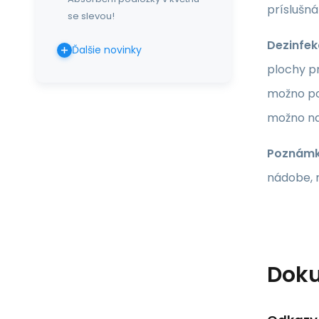
príslušná
se slevou!
Dezinfek
Ďalšie novinky
plochy p
možno po
možno na
Poznámk
nádobe, 
Dok