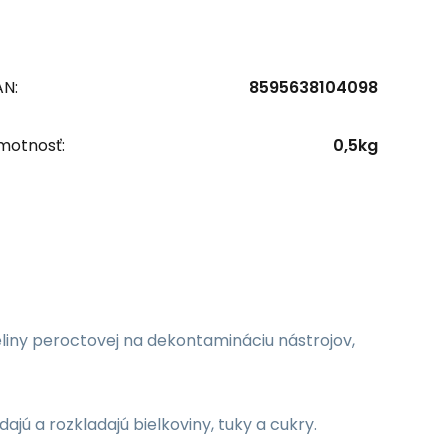
AN:
8595638104098
motnosť:
0,5kg
liny peroctovej na dekontamináciu nástrojov,
ú a rozkladajú bielkoviny, tuky a cukry.