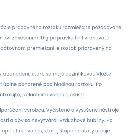
rácie pracovného roztoku rozmiešajte požadované
ipraví zmiešaním 10 g prípravku (= 1 vrchovatá
 a opätovnom premiešaní je roztok pripravený na
a zariadení, ktoré sa majú dezinfikovať. Vložte
ť úplne ponorené pod hladinou roztoku. Po
ntrolujte, opláchnite vodou a osušte.
odporúčaní výrobcu. Vyčistené a vysušené nástroje
asti a aby sa nevytvárali vzduchové bubliny. Po
opláchnuť vodou, ktorej stupeň čistoty určuje