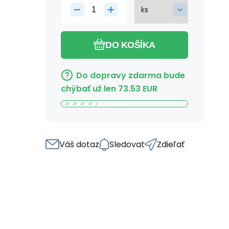
DO KOŠÍKA
Do dopravy zdarma bude
chýbať už len
73.53
EUR
Váš dotaz
Sledovat
Zdieľať