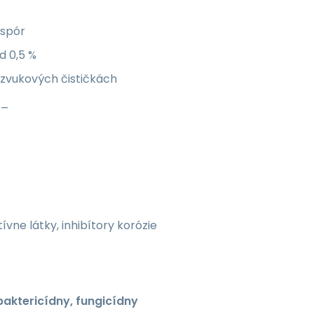
 spór
d 0,5 %
razvukových čističkách
k_
ne látky, inhibítory korózie
baktericídny, fungicídny