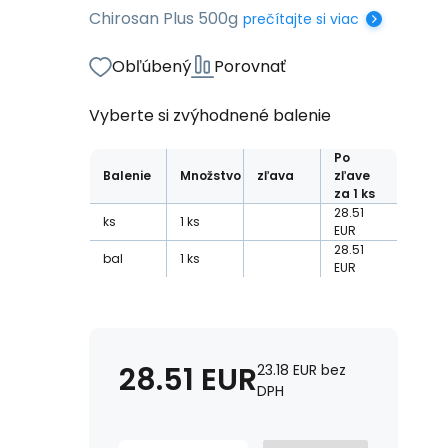
Chirosan Plus 500g
prečítajte si viac
Obľúbený
Porovnať
Vyberte si zvýhodnené balenie
Po
Balenie
Množstvo
zľava
zľave
za 1 ks
28.51
ks
1
ks
EUR
28.51
bal
1
ks
EUR
28.51
EUR
23.18
EUR
bez
DPH