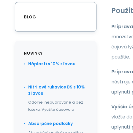
Použit
BLOG
Príprava
množstvo 
čajová ly
NOVINKY
použitie.
Náplasti s 10% zľavou
Príprava 
nástroje
Nitrilové rukavice BS s 10%
uplynutí 
zľavou
Odolné, nepudrované a bez
Vyššia ú
latexu. Využite časovo o
vložte do
Absorpčné podložky
uplynutí 
Absorbční podložky v květnu